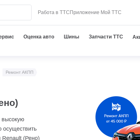
Работа в ТТС
Приложение Мой ТТС
сервис
Оценка авто
Шины
Запчасти ТТС
Ак
Ремонт АКПП
ено)
 высокую
 осуществить
Renault (Рено)