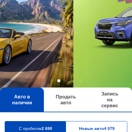
Запись
Авто в
Продать
на
наличии
авто
сервис
C пробегом
2 690
Новые авто
4 079