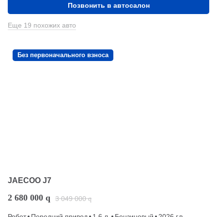
Позвонить в автосалон
Еще 19 похожих авто
Без первоначального взноса
JAECOO J7
2 680 000
q
3 049 000
q
Робот
Передний привод
1.6 л.
Бензиновый
2026 г.в.