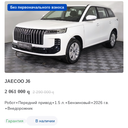
Без первоначального взноса
JAECOO J6
2 061 000
q
2 290 000
q
Робот
Передний привод
1.5 л.
Бензиновый
2026 г.в.
Внедорожник
Гарантия
В наличии