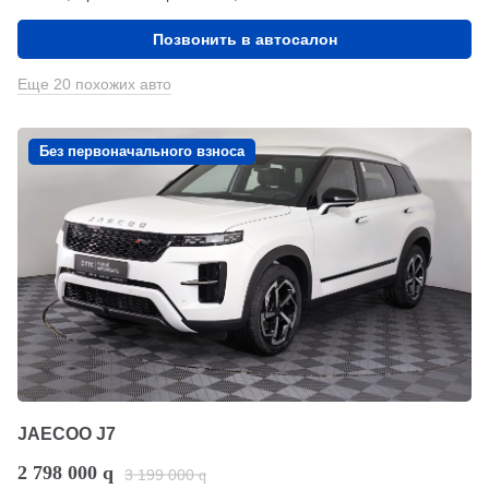
Позвонить в автосалон
Еще 20 похожих авто
Без первоначального взноса
JAECOO J7
2 798 000
q
3 199 000
q