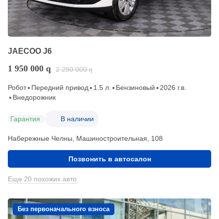
JAECOO J6
1 950 000
q
2 290 000
q
Робот
Передний привод
1.5 л.
Бензиновый
2026 г.в.
Внедорожник
Гарантия
В наличии
Набережные Челны, Машиностроительная, 108
Позвонить в автосалон
Еще 20 похожих авто
Без первоначального взноса