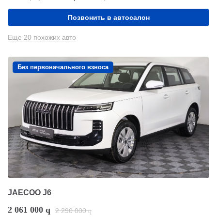
Позвонить в автосалон
Еще 20 похожих авто
Без первоначального взноса
JAECOO J6
2 061 000
q
2 290 000
q