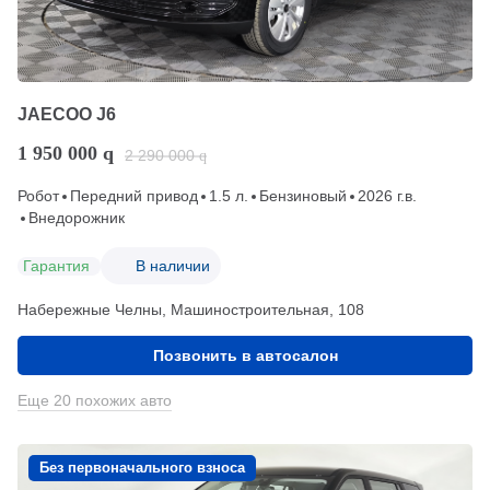
JAECOO J6
1 950 000
q
2 290 000
q
Робот
Передний привод
1.5 л.
Бензиновый
2026 г.в.
Внедорожник
Гарантия
В наличии
Набережные Челны, Машиностроительная, 108
Позвонить в автосалон
Еще 20 похожих авто
Без первоначального взноса