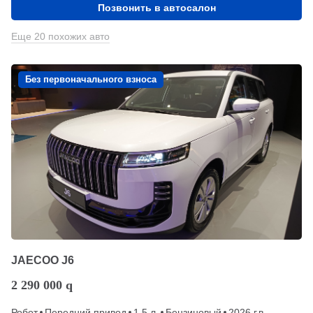
Позвонить в автосалон
Еще 20 похожих авто
Без первоначального взноса
JAECOO J6
2 290 000
q
Робот
Передний привод
1.5 л.
Бензиновый
2026 г.в.