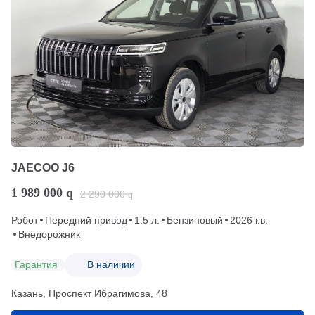
JAECOO J6
1 989 000
q
2 290 000
q
Робот
Передний привод
1.5 л.
Бензиновый
2026 г.в.
Внедорожник
Гарантия
В наличии
Казань, Проспект Ибрагимова, 48