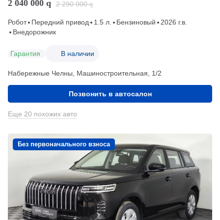
2 040 000
q
2 290 000
q
Робот
Передний привод
1.5 л.
Бензиновый
2026 г.в.
Внедорожник
Гарантия
В наличии
Набережные Челны, Машиностроительная, 1/2
Позвонить в автосалон
Еще 20 похожих авто
Без первоначального взноса