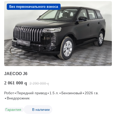
Без первоначального взноса
JAECOO J6
2 061 000
q
2 290 000
q
Робот
Передний привод
1.5 л.
Бензиновый
2026 г.в.
Внедорожник
Гарантия
В наличии