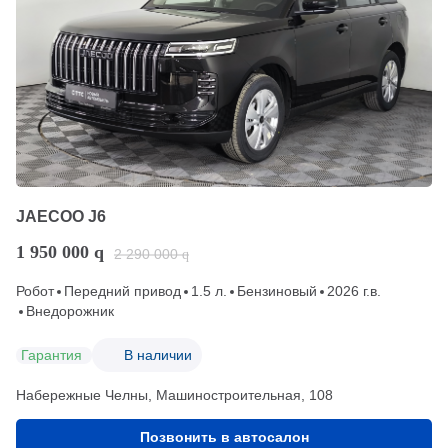
JAECOO J6
1 950 000
q
2 290 000
q
Робот
Передний привод
1.5 л.
Бензиновый
2026 г.в.
Внедорожник
Гарантия
В наличии
Набережные Челны, Машиностроительная, 108
Позвонить в автосалон