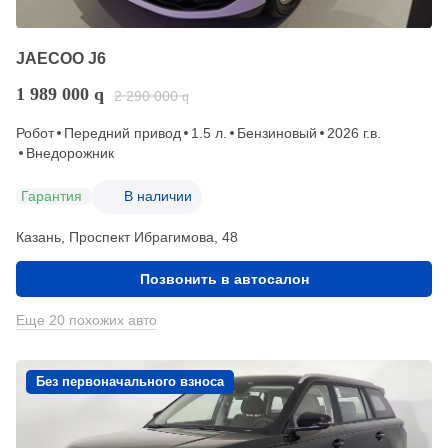
JAECOO J6
1 989 000
q
2 290 000
q
Робот
Передний привод
1.5 л.
Бензиновый
2026 г.в.
Внедорожник
Гарантия
В наличии
Казань, Проспект Ибрагимова, 48
Позвонить в автосалон
Еще 20 похожих авто
Без первоначального взноса