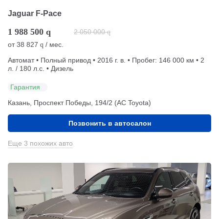
Jaguar F-Pace
1 988 500
q
2 050 000
q
от
38 827
/ мес.
q
Автомат • Полный привод • 2016 г. в. • Пробег: 146 000 км • 2
л. / 180 л.с. • Дизель
Гарантия
Казань, Проспект Победы, 194/2 (АС Toyota)
Позвонить в автосалон
Еще 3 похожих авто