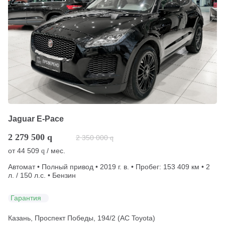
Jaguar E-Pace
2 279 500
q
2 350 000
q
от
44 509
/ мес.
q
Автомат • Полный привод • 2019 г. в. • Пробег: 153 409 км • 2
л. / 150 л.с. • Бензин
Гарантия
Казань, Проспект Победы, 194/2 (АС Toyota)