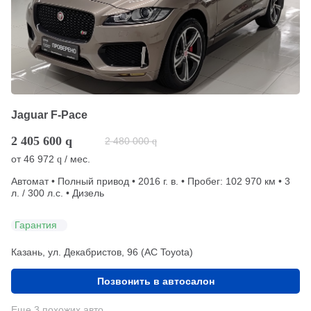
Jaguar F-Pace
2 405 600
q
2 480 000
q
от
46 972
/ мес.
q
Автомат • Полный привод • 2016 г. в. • Пробег: 102 970 км • 3
л. / 300 л.с. • Дизель
Гарантия
Казань, ул. Декабристов, 96 (АС Toyota)
Позвонить в автосалон
Еще 3 похожих авто