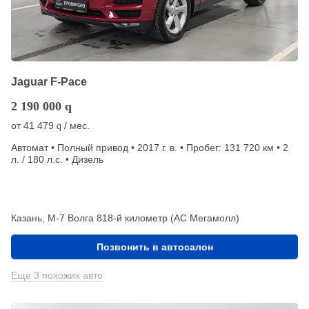
Jaguar F-Pace
2 190 000
q
от
41 479
/ мес.
q
Автомат • Полный привод • 2017 г. в. • Пробег: 131 720 км • 2
л. / 180 л.с. • Дизель
Казань, М-7 Волга 818-й километр (АС Мегамолл)
Позвонить в автосалон
Еще 3 похожих авто