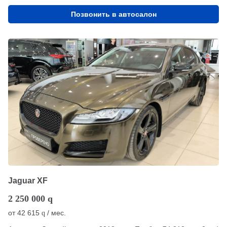
Позвонить в автосалон
Jaguar XF
2 250 000
q
от
42 615
/ мес.
q