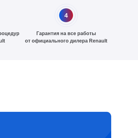
4
роцедур
Гарантия на все работы
lt
от официального дилера Renault