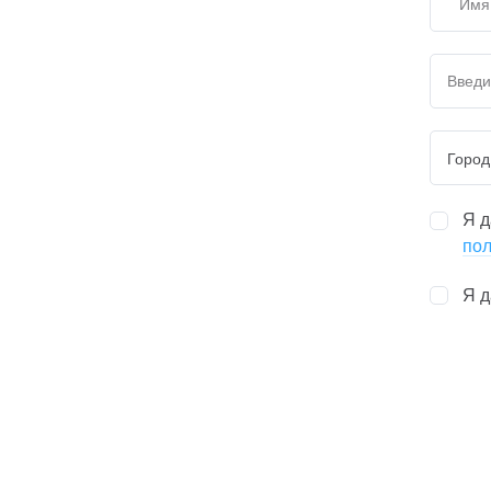
Город
Я 
пол
Я 