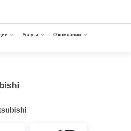
ции
Услуги
О компании
ishi
subishi