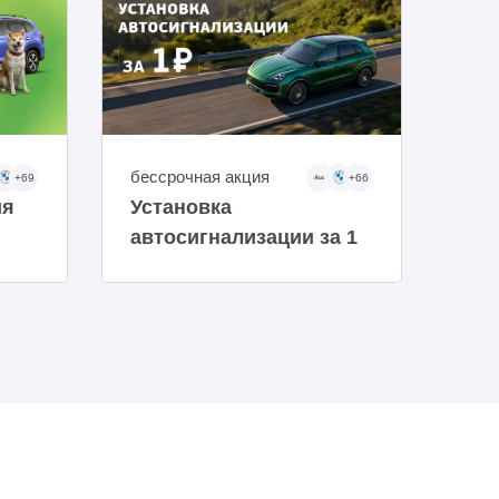
бессрочная акция
бес
+69
+66
ия
Установка
По
автосигнализации за 1
авт
рубль!
на