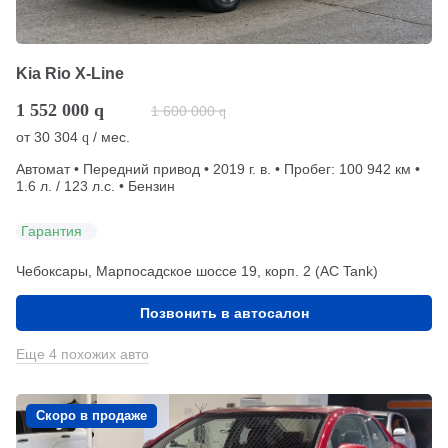
Kia Rio X-Line
1 552 000
q
1 600 000
q
от
30 304
/ мес.
q
Автомат • Передний привод • 2019 г. в. • Пробег: 100 942 км •
1.6 л. / 123 л.с. • Бензин
Гарантия
Чебоксары, Марпосадское шоссе 19, корп. 2 (АС Tank)
Позвонить в автосалон
Еще 4 похожих авто
Скоро в продаже