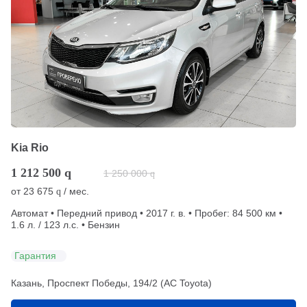
Kia Rio
1 212 500
q
1 250 000
q
от
23 675
/ мес.
q
Автомат • Передний привод • 2017 г. в. • Пробег: 84 500 км •
1.6 л. / 123 л.с. • Бензин
Гарантия
Казань, Проспект Победы, 194/2 (АС Toyota)