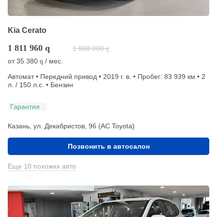
Kia Cerato
1 811 960
q
1 868 000
q
от
35 380
/ мес.
q
Автомат • Передний привод • 2019 г. в. • Пробег: 83 939 км • 2
л. / 150 л.с. • Бензин
Гарантия
Казань, ул. Декабристов, 96 (АС Toyota)
Позвонить в автосалон
Еще 10 похожих авто