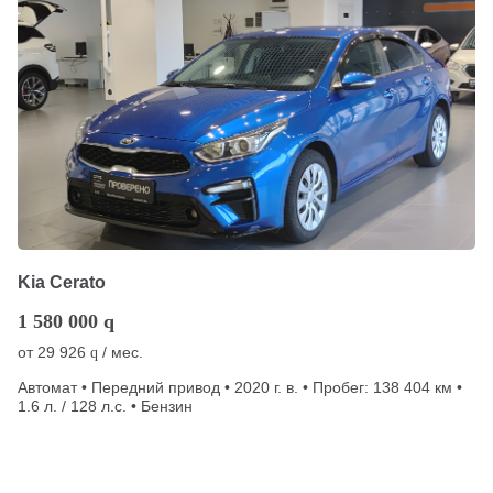
Kia Cerato
1 580 000
q
от
29 926
/ мес.
q
Автомат • Передний привод • 2020 г. в. • Пробег: 138 404 км •
1.6 л. / 128 л.с. • Бензин