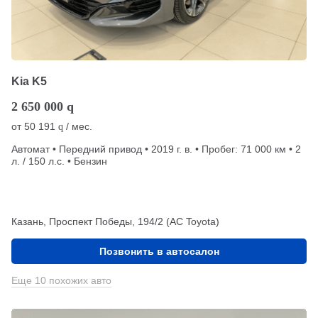
Kia K5
2 650 000
q
от
50 191
/ мес.
q
Автомат • Передний привод • 2019 г. в. • Пробег: 71 000 км • 2
л. / 150 л.с. • Бензин
Казань, Проспект Победы, 194/2 (АС Toyota)
Позвонить в автосалон
Еще 10 похожих авто