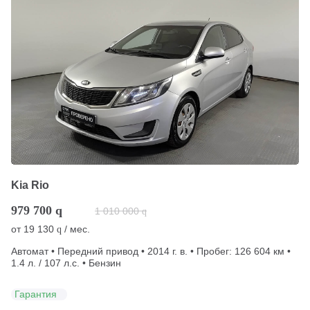
Kia Rio
979 700
q
1 010 000
q
от
19 130
/ мес.
q
Автомат • Передний привод • 2014 г. в. • Пробег: 126 604 км •
1.4 л. / 107 л.с. • Бензин
Гарантия