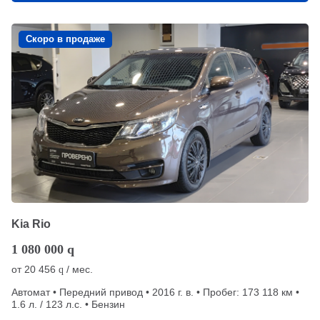
Скоро в продаже
Kia Rio
1 080 000
q
от
20 456
/ мес.
q
Автомат • Передний привод • 2016 г. в. • Пробег: 173 118 км •
1.6 л. / 123 л.с. • Бензин