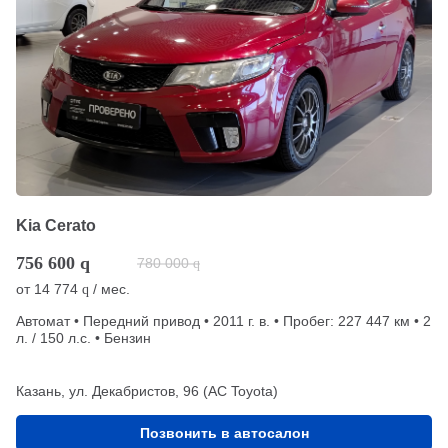
Kia Cerato
756 600
q
780 000
q
от
14 774
/ мес.
q
Автомат • Передний привод • 2011 г. в. • Пробег: 227 447 км • 2
л. / 150 л.с. • Бензин
Казань, ул. Декабристов, 96 (АС Toyota)
Позвонить в автосалон