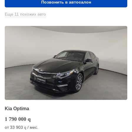
Позвонить в автосалон
Еще 11 похожих авто
Kia Optima
1 790 000
q
от
33 903
/ мес.
q