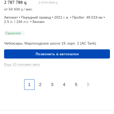
2 787 780
q
2 874 000
q
от
54 434
/ мес.
q
Автомат • Передний привод • 2021 г. в. • Пробег: 48 019 км •
2.5 л. / 194 л.с. • Бензин
Гарантия
Чебоксары, Марпосадское шоссе 19, корп. 2 (АС Tank)
Позвонить в автосалон
Еще 10 похожих авто
1
2
3
4
5