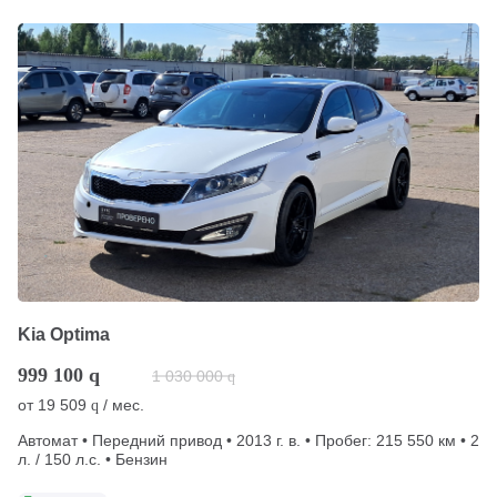
Kia Optima
999 100
q
1 030 000
q
от
19 509
/ мес.
q
Автомат • Передний привод • 2013 г. в. • Пробег: 215 550 км • 2
л. / 150 л.с. • Бензин