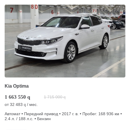
Kia Optima
1 663 550
q
1 715 000
q
от
32 483
/ мес.
q
Автомат • Передний привод • 2017 г. в. • Пробег: 168 936 км •
2.4 л. / 188 л.с. • Бензин