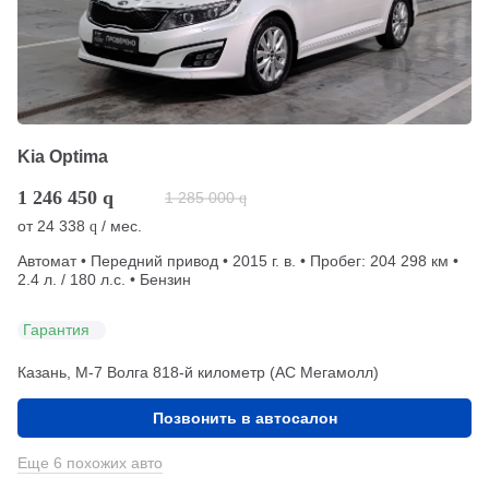
Kia Optima
1 246 450
q
1 285 000
q
от
24 338
/ мес.
q
Автомат • Передний привод • 2015 г. в. • Пробег: 204 298 км •
2.4 л. / 180 л.с. • Бензин
Гарантия
Казань, М-7 Волга 818-й километр (АС Мегамолл)
Позвонить в автосалон
Еще 6 похожих авто