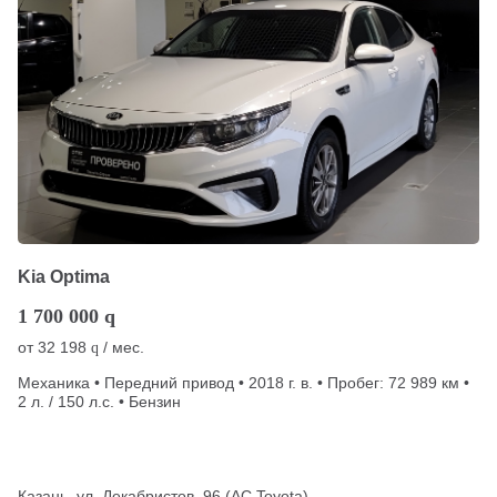
Kia Optima
1 700 000
q
от
32 198
/ мес.
q
Механика • Передний привод • 2018 г. в. • Пробег: 72 989 км •
2 л. / 150 л.с. • Бензин
Казань, ул. Декабристов, 96 (АС Toyota)