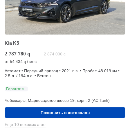
Kia K5
2 787 780
q
2 874 000
q
от
54 434
/ мес.
q
Автомат • Передний привод • 2021 г. в. • Пробег: 48 019 км •
2.5 л. / 194 л.с. • Бензин
Гарантия
Чебоксары, Марпосадское шоссе 19, корп. 2 (АС Tank)
Позвонить в автосалон
Еще 10 похожих авто