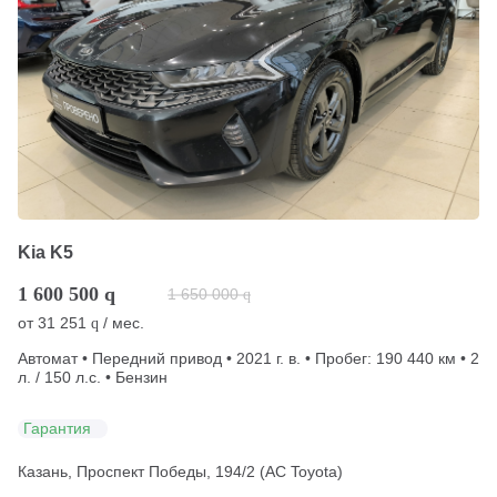
Kia K5
1 600 500
q
1 650 000
q
от
31 251
/ мес.
q
Автомат • Передний привод • 2021 г. в. • Пробег: 190 440 км • 2
л. / 150 л.с. • Бензин
Гарантия
Казань, Проспект Победы, 194/2 (АС Toyota)