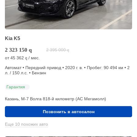
Kia K5
2 323 150
q
2 395 000
q
от
45 362
/ мес.
q
Автомат • Передний привод • 2020 г. в. • Пробег: 90 494 км • 2
л. / 150 л.с. • Бензин
Гарантия
Казань, М-7 Волга 818-й километр (АС Мегамолл)
Позвонить в автосалон
Еще 10 похожих авто