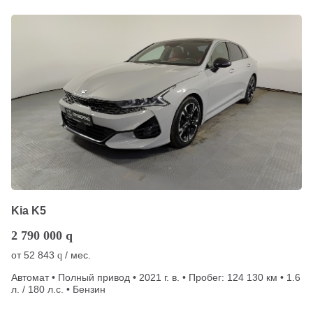
Kia K5
2 790 000
q
от
52 843
/ мес.
q
Автомат • Полный привод • 2021 г. в. • Пробег: 124 130 км • 1.6
л. / 180 л.с. • Бензин