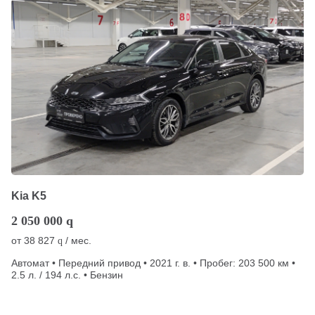
Kia K5
2 050 000
q
от
38 827
/ мес.
q
Автомат • Передний привод • 2021 г. в. • Пробег: 203 500 км •
2.5 л. / 194 л.с. • Бензин