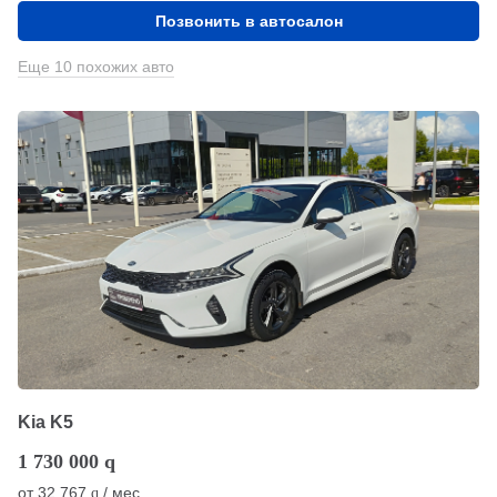
Позвонить в автосалон
Еще 10 похожих авто
Kia K5
1 730 000
q
от
32 767
/ мес.
q