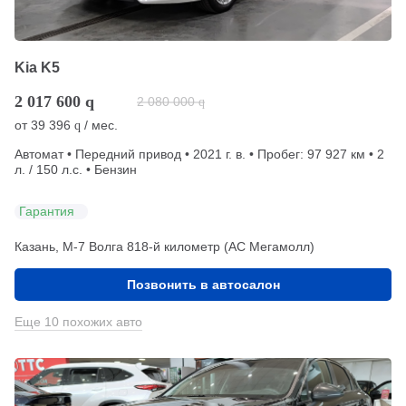
Kia K5
2 017 600
q
2 080 000
q
от
39 396
/ мес.
q
Автомат • Передний привод • 2021 г. в. • Пробег: 97 927 км • 2
л. / 150 л.с. • Бензин
Гарантия
Казань, М-7 Волга 818-й километр (АС Мегамолл)
Позвонить в автосалон
Еще 10 похожих авто