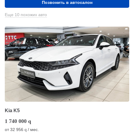
Позвонить в автосалон
Еще 10 похожих авто
Kia K5
1 740 000
q
от
32 956
/ мес.
q