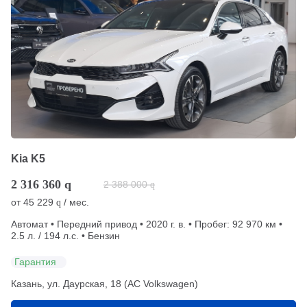
Kia K5
2 316 360
q
2 388 000
q
от
45 229
/ мес.
q
Автомат • Передний привод • 2020 г. в. • Пробег: 92 970 км •
2.5 л. / 194 л.с. • Бензин
Гарантия
Казань, ул. Даурская, 18 (АС Volkswagen)