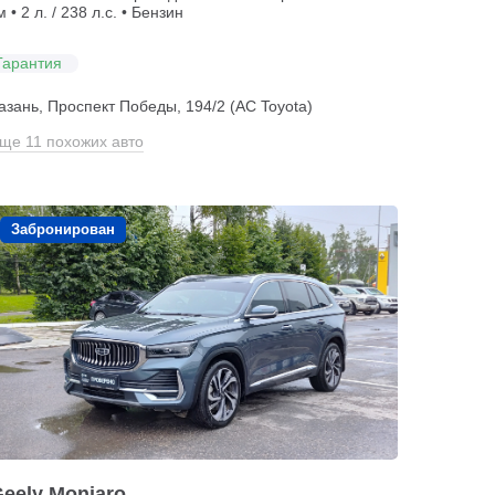
м • 2 л. / 238 л.с. • Бензин
Гарантия
азань, Проспект Победы, 194/2 (АС Toyota)
ще 11 похожих авто
Забронирован
eely Monjaro