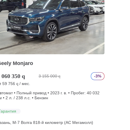
eely Monjaro
 060 350
q
3 155 000
-3%
q
т
59 756
/ мес.
q
втомат • Полный привод • 2023 г. в. • Пробег: 40 032
м • 2 л. / 238 л.с. • Бензин
Гарантия
азань, М-7 Волга 818-й километр (АС Мегамолл)