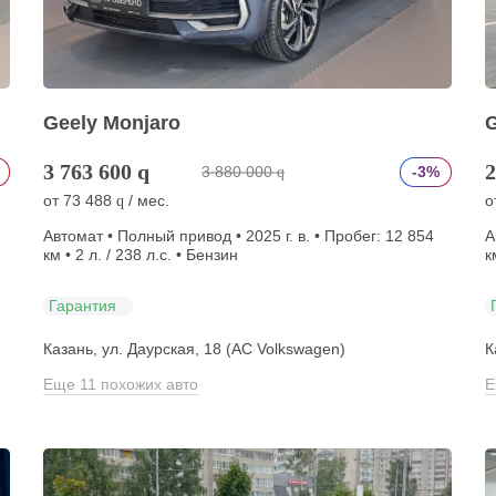
Geely Monjaro
G
3 763 600
q
2
3 880 000
-3%
q
от
73 488
/ мес.
о
q
Автомат • Полный привод • 2025 г. в. • Пробег: 12 854
А
км • 2 л. / 238 л.с. • Бензин
к
Гарантия
Казань, ул. Даурская, 18 (АС Volkswagen)
К
Еще 11 похожих авто
Е