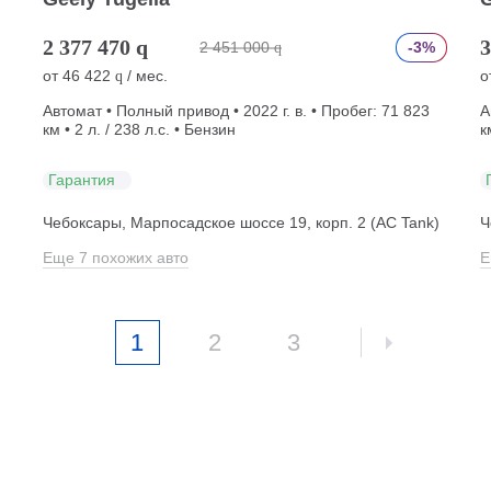
2 377 470
q
3
2 451 000
-3%
q
от
46 422
/ мес.
о
q
Автомат • Полный привод • 2022 г. в. • Пробег: 71 823
А
км • 2 л. / 238 л.с. • Бензин
к
Гарантия
Чебоксары, Марпосадское шоссе 19, корп. 2 (АС Tank)
Ч
Еще 7 похожих авто
Е
1
2
3