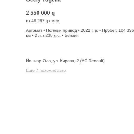
2 550 000
q
от
48 297
/ мес.
q
Автомат • Полный привод • 2022 г. в. • Пробег: 104 396
км • 2 л. / 238 л.с. • Бензин
Йошкар-Ола, ул. Кирова, 2 (АС Renault)
Еще 7 похожих авто