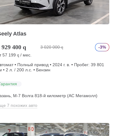
eely Atlas
 929 400
q
3 020 000
-3%
q
т
57 199
/ мес.
q
втомат • Полный привод • 2024 г. в. • Пробег: 39 801
м • 2 л. / 200 л.с. • Бензин
Гарантия
азань, М-7 Волга 818-й километр (АС Мегамолл)
ще 7 похожих авто