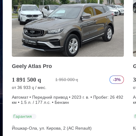
Geely Atlas Pro
G
1 891 500
q
3
1 950 000
-3%
q
от
36 933
/ мес.
о
q
Автомат • Передний привод • 2023 г. в. • Пробег: 26 492
А
км • 1.5 л. / 177 л.с. • Бензин
к
Гарантия
Йошкар-Ола, ул. Кирова, 2 (АС Renault)
К