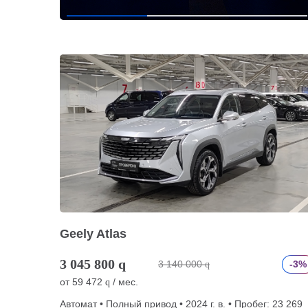
Geely Atlas
3 045 800
q
3 140 000
-3%
q
от
59 472
/ мес.
q
Автомат • Полный привод • 2024 г. в. • Пробег: 23 269