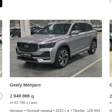
Е
Geely Monjaro
G
2 840 000
q
2
от
53 790
/ мес.
о
q
Автомат • Полный привод • 2023 г. в. • Пробег: 128 483
А