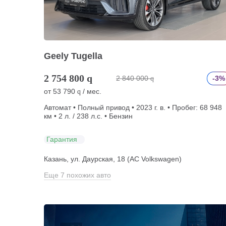
Geely Tugella
2 754 800
q
2 840 000
-3%
q
от
53 790
/ мес.
q
Автомат • Полный привод • 2023 г. в. • Пробег: 68 948
км • 2 л. / 238 л.с. • Бензин
Гарантия
Казань, ул. Даурская, 18 (АС Volkswagen)
Еще 7 похожих авто