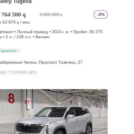
eely Tugella
 764 500
q
2 850 000
-3%
q
т
53 979
/ мес.
q
втомат • Полный привод • 2024 г. в. • Пробег: 80 275
м • 2 л. / 238 л.с. • Бензин
Гарантия
абережные Челны, Проспект Тозелеш, 27
ще 7 похожих авто