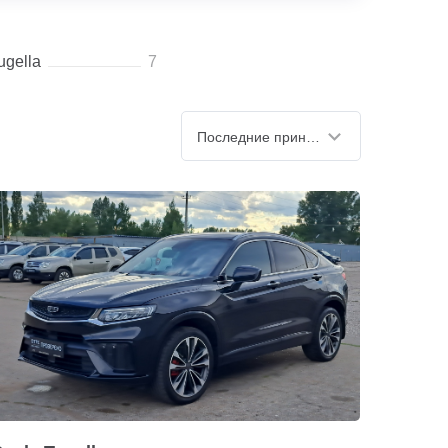
ugella
7
Последние принятые