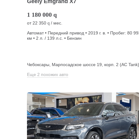
Geely Emgrand X7
1 180 000
q
от
22 350
/ мес.
q
Автомат • Передний привод • 2019 г. в. • Пробег: 80 99
км • 2 л. / 139 л.с. • Бензин
Чебоксары, Марпосадское шоссе 19, корп. 2 (АС Tank
Еще 2 похожих авто