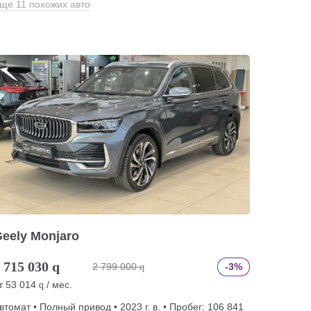
ще 11 похожих авто
eely Monjaro
 715 030
q
2 799 000
-3%
q
т
53 014
/ мес.
q
втомат • Полный привод • 2023 г. в. • Пробег: 106 841