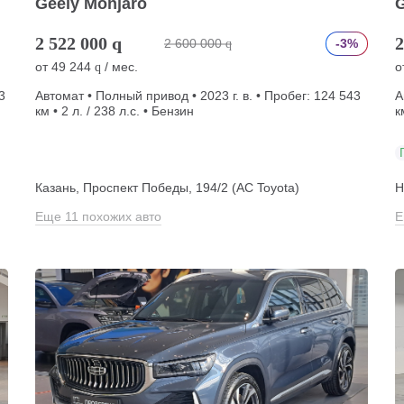
Geely Monjaro
G
2 522 000
q
2
2 600 000
-3%
q
от
49 244
/ мес.
о
q
3
Автомат • Полный привод • 2023 г. в. • Пробег: 124 543
А
км • 2 л. / 238 л.с. • Бензин
к
)
Казань, Проспект Победы, 194/2 (АС Toyota)
Н
Еще 11 похожих авто
Е