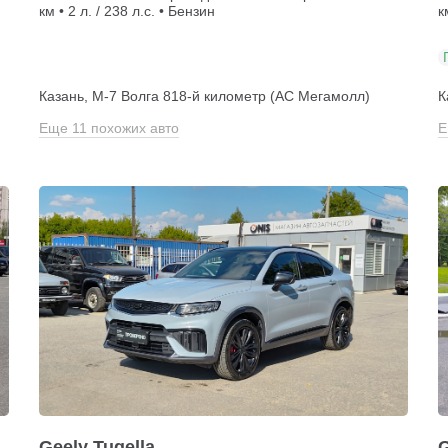
км • 2 л. / 238 л.с. • Бензин
к
Казань, М-7 Волга 818-й километр (АС Мегамолл)
К
Еще 11 похожих авто
Е
Geely Tugella
G