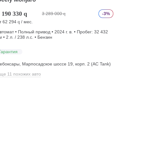
 190 330
q
3 289 000
-3%
q
т
62 294
/ мес.
q
втомат • Полный привод • 2024 г. в. • Пробег: 32 432
м • 2 л. / 238 л.с. • Бензин
Гарантия
ебоксары, Марпосадское шоссе 19, корп. 2 (АС Tank)
ще 11 похожих авто