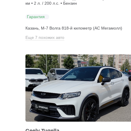
км • 2 л. / 200 л.с. • Бензин
Гарантия
Казань, М-7 Волга 818-й километр (АС Мегамолл)
Еще 7 похожих авто
Geely Tugella