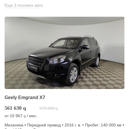
Еще 3 похожих авто
Geely Emgrand X7
561 630
q
579 000
q
от
10 967
/ мес.
q
Механика • Передний привод • 2016 г. в. • Пробег: 140 000 км •