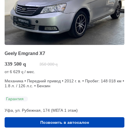
Geely Emgrand X7
339 500
q
350 000
q
от
6 629
/ мес.
q
Механика • Передний привод • 2012 г. в. • Пробег: 148 018 км •
1.8 л. / 126 л.с. • Бензин
Гарантия
Уфа, ул. Рубежная, 174 (МЕГА 1 этаж)
Позвонить в автосалон