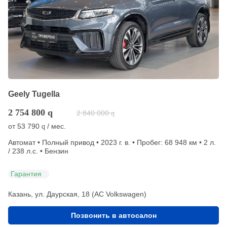
Geely Tugella
2 754 800
q
2 840 000
q
от
53 790
/ мес.
q
Автомат • Полный привод • 2023 г. в. • Пробег: 68 948 км • 2 л.
/ 238 л.с. • Бензин
Гарантия
Казань, ул. Даурская, 18 (АС Volkswagen)
Позвонить в автосалон