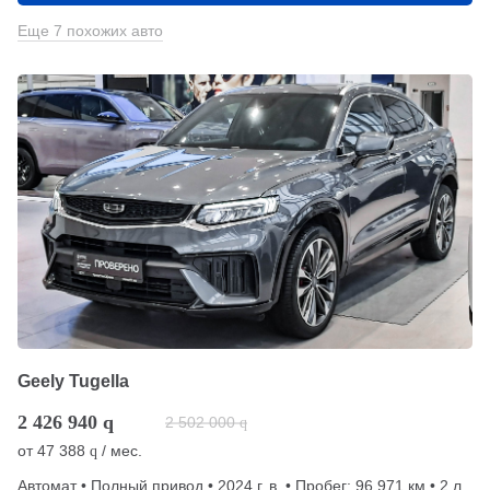
Еще 7 похожих авто
Geely Tugella
2 426 940
q
2 502 000
q
от
47 388
/ мес.
q
Автомат • Полный привод • 2024 г. в. • Пробег: 96 971 км • 2 л.