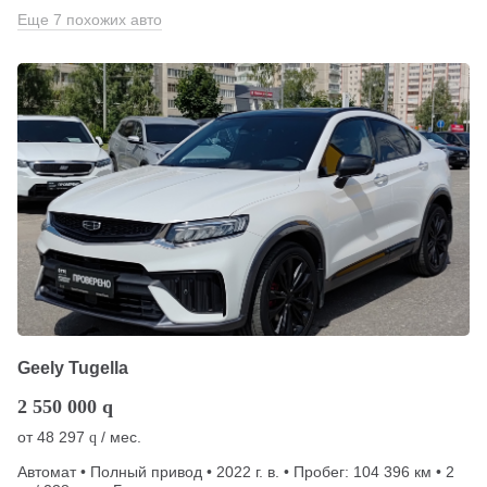
Еще 7 похожих авто
Geely Tugella
2 550 000
q
от
48 297
/ мес.
q
Автомат • Полный привод • 2022 г. в. • Пробег: 104 396 км • 2