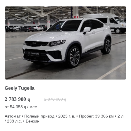
Geely Tugella
2 783 900
q
2 870 000
q
от
54 358
/ мес.
q
Автомат • Полный привод • 2023 г. в. • Пробег: 39 366 км • 2 л.
/ 238 л.с. • Бензин