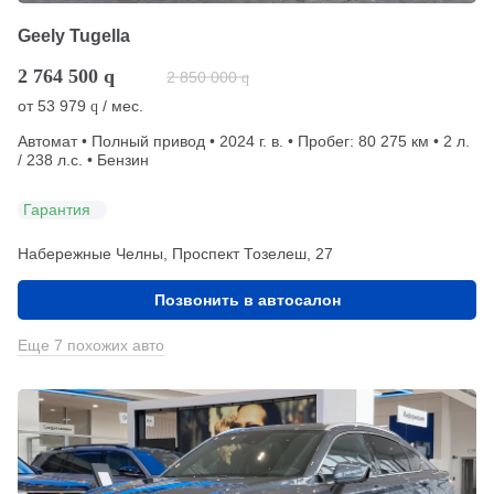
Geely Tugella
2 764 500
q
2 850 000
q
от
53 979
/ мес.
q
Автомат • Полный привод • 2024 г. в. • Пробег: 80 275 км • 2 л.
/ 238 л.с. • Бензин
Гарантия
Набережные Челны, Проспект Тозелеш, 27
Позвонить в автосалон
Еще 7 похожих авто