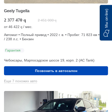
Geely Tugella
Мы on-line)
2 377 470
q
2 451 000
q
от
46 422
/ мес.
q
Автомат • Полный привод • 2022 г. в. • Пробег: 71 823 км • 2 л.
/ 238 л.с. • Бензин
Гарантия
Чебоксары, Марпосадское шоссе 19, корп. 2 (АС Tank)
Позвонить в автосалон
Еще 7 похожих авто