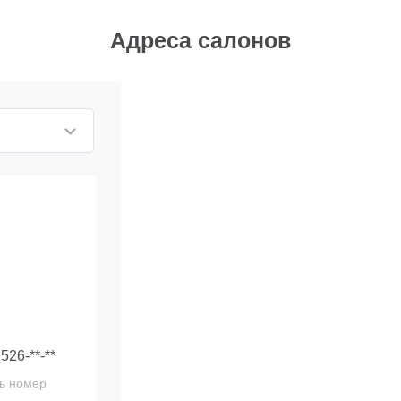
Адреса салонов
 526-**-**
ь номер