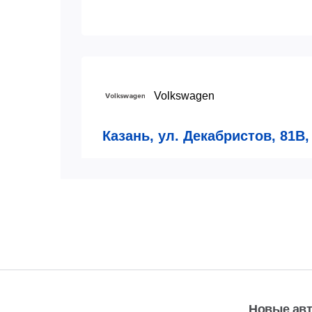
Volkswagen
Казань, ул. Декабристов, 81В,
Автосервис
пн-сб:
8:00-21:00
7 (843)
Показа
вс:
9:00-19:00
Новые ав