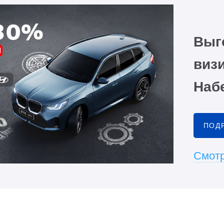
Выг
визи
Наб
ПОД
Смотр