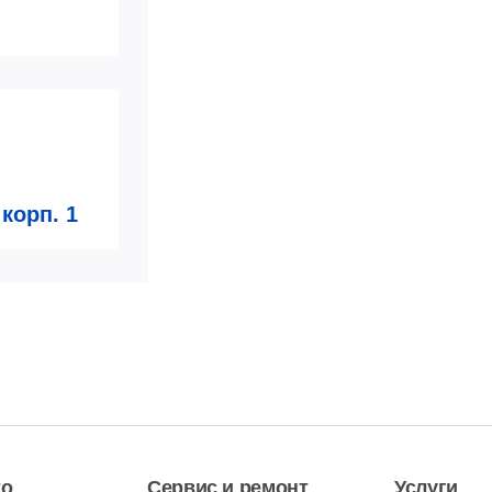
 корп. 1
 526 **-**
ть номер
то
Сервис и ремонт
Услуги