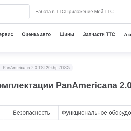
Работа в ТТС
Приложение Мой ТТС
сервис
Оценка авто
Шины
Запчасти ТТС
Ак
PanAmericana 2.0 TSI 204hp 7DSG
комплектации PanAmericana 2.
Безопасность
Функциональное оборуд