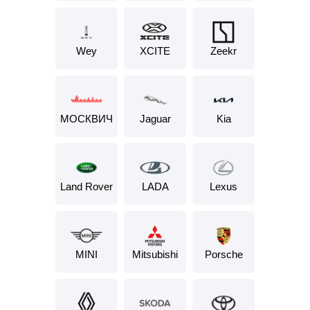
Wey
XCITE
Zeekr
МОСКВИЧ
Jaguar
Kia
Land Rover
LADA
Lexus
MINI
Mitsubishi
Porsche