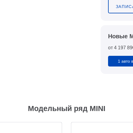
ЗАПИС
Новые M
от
4 197 89
1 авто 
Модельный ряд MINI