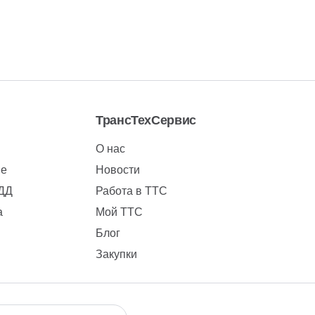
ТрансТехСервис
О нас
ие
Новости
БДД
Работа в ТТС
а
Мой ТТС
Блог
Закупки