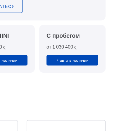
АТЬСЯ
INI
C пробегом
0
q
от
1 030 400
q
в наличии
7 авто в наличии