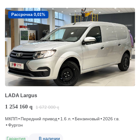
Рассрочка 0,01%
LADA Largus
1 254 160
q
1 672 000
q
МКПП
Передний привод
1.6 л.
Бензиновый
2026 г.в.
Фургон
Гарантия
В наличии