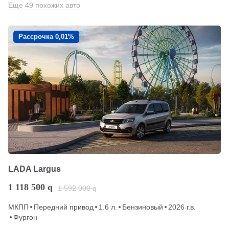
Еще 49 похожих авто
Рассрочка 0,01%
LADA Largus
1 118 500
q
1 592 000
q
МКПП
Передний привод
1.6 л.
Бензиновый
2026 г.в.
Фургон