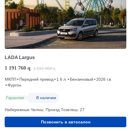
LADA Largus
1 191 760
q
1 592 000
q
МКПП
Передний привод
1.6 л.
Бензиновый
2026 г.в.
Фургон
Гарантия
В наличии
Набережные Челны, Проезд ​Тозелеш, 27
Позвонить в автосалон