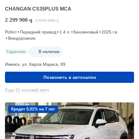
CHANGAN CS35PLUS MCA
2 299 900
q
2 839 900
q
Робот
Передний привод
1.4 л.
Бензиновый
2025 г.в.
Внедорожник
Гарантия
В наличии
Ижевск, ул. Карла Маркса, 89
Позвонить в автосалон
Еще 31 похожий авто
Кредит 0,01% на 7 лет