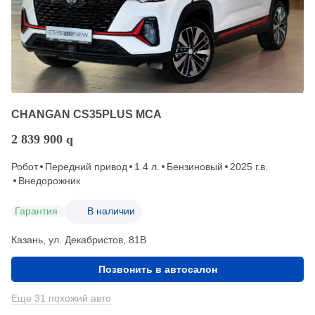
CHANGAN CS35PLUS MCA
2 839 900
q
Робот
Передний привод
1.4 л.
Бензиновый
2025 г.в.
Внедорожник
Гарантия
В наличии
Казань, ул. Декабристов, 81В
Позвонить в автосалон
Еще 31 похожий авто