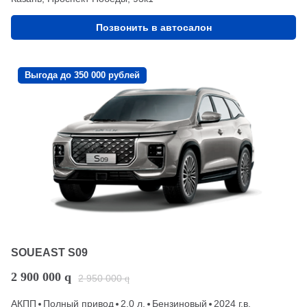
Позвонить в автосалон
Выгода до 350 000 рублей
SOUEAST S09
2 900 000
q
2 950 000
q
АКПП
Полный привод
2.0 л.
Бензиновый
2024 г.в.