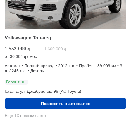
Volkswagen Touareg
1 552 000
q
1 600 000
q
от
30 304
/ мес.
q
Автомат • Полный привод • 2012 г. в. • Пробег: 189 009 км • 3
л. / 245 л.с. • Дизель
Гарантия
Казань, ул. Декабристов, 96 (АС Toyota)
Позвонить в автосалон
Еще 13 похожих авто