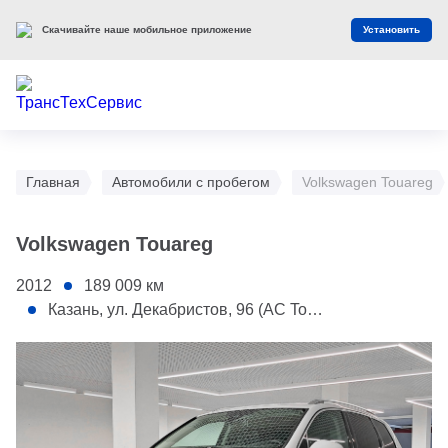
Скачивайте наше мобильное приложение
Установить
Главная
Автомобили с пробегом
Volkswagen Touareg
Volkswagen Touareg
2012
189 009
км
Казань, ул. Декабристов, 96 (АС Toyota)
1 - Капот
2 - Переднее правое крыло
3 - Передняя правая дверь