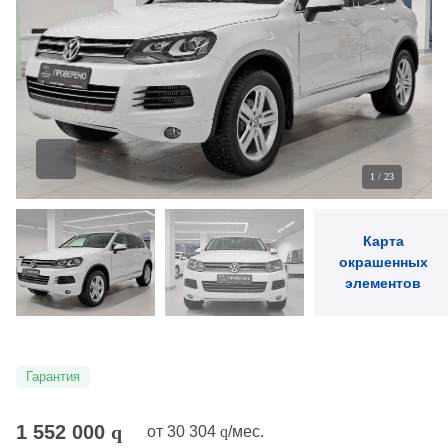
4 - Задняя правая дверь
5 - Переднее левое крыло
6 - Панель передняя
7 - Лонжерон пер левый
1
/
23
Карта
окрашенных
элементов
Гарантия
1 552 000
q
от
30 304
q
/мес.