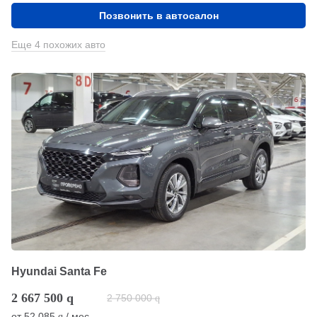
Позвонить в автосалон
Еще 4 похожих авто
Hyundai Santa Fe
2 667 500
q
2 750 000
q
от
52 085
/ мес.
q