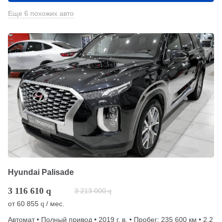
Еще 6 похожих авто
Hyundai Palisade
3 116 610
q
3 213 000
q
от
60 855
/ мес.
q
Автомат • Полный привод • 2019 г. в. • Пробег: 235 600 км • 2.2