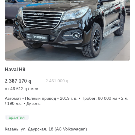
Haval H9
2 387 170
q
2 461 000
q
от
46 612
/ мес.
q
Автомат • Полный привод • 2019 г. в. • Пробег: 80 000 км • 2 л.
/ 190 л.с. • Дизель
Гарантия
Казань, ул. Даурская, 18 (АС Volkswagen)