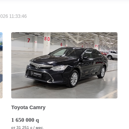
026 11:33:46
Toyota Camry
1 650 000
q
от
31 251
/ мес.
q