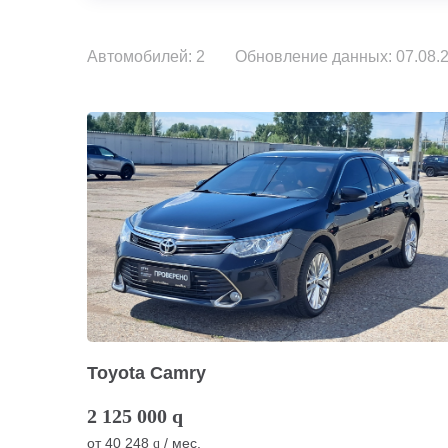
Автомобилей: 2
Обновление данных: 07.08.2
Toyota Camry
2 125 000
q
от
40 248
/ мес.
q