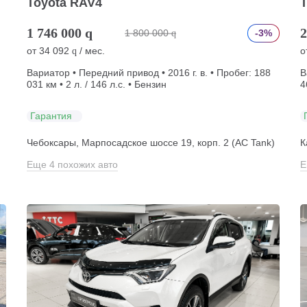
Toyota RAV4
1 746 000
q
2
1 800 000
-3%
q
от
34 092
/ мес.
о
q
Вариатор • Передний привод • 2016 г. в. • Пробег: 188
В
031 км • 2 л. / 146 л.с. • Бензин
4
Гарантия
Чебоксары, Марпосадское шоссе 19, корп. 2 (АС Tank)
К
Еще 4 похожих авто
Е