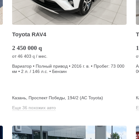
Toyota RAV4
2 450 000
q
1
от
46 403
/ мес.
о
q
Вариатор • Полный привод • 2016 г. в. • Пробег: 73 000
А
км • 2 л. / 146 л.с. • Бензин
0
Казань, Проспект Победы, 194/2 (АС Toyota)
К
Еще 36 похожих авто
Е