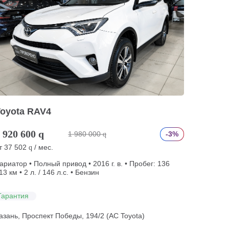
Toyota RAV4
 920 600
q
1 980 000
-3%
q
т
37 502
/ мес.
q
ариатор • Полный привод • 2016 г. в. • Пробег: 136
13 км • 2 л. / 146 л.с. • Бензин
Гарантия
азань, Проспект Победы, 194/2 (АС Toyota)