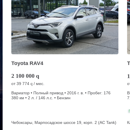
Toyota RAV4
2 100 000
q
1
от
39 774
/ мес.
о
q
Вариатор • Полный привод • 2016 г. в. • Пробег: 176
В
380 км • 2 л. / 146 л.с. • Бензин
7
Чебоксары, Марпосадское шоссе 19, корп. 2 (АС Tank)
К