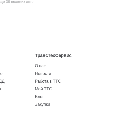
ще 36 похожих авто
ТрансТехСервис
О нас
ие
Новости
БДД
Работа в ТТС
а
Мой ТТС
Блог
Закупки