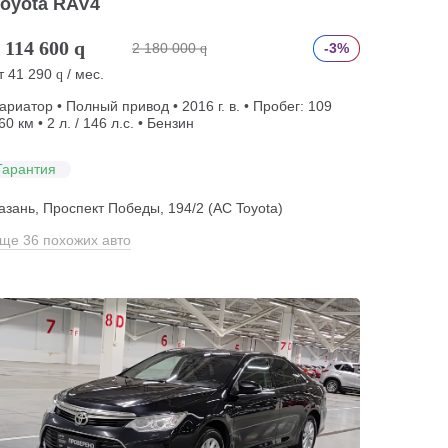
Toyota RAV4
 114 600
q
2 180 000
-3%
q
т
41 290
/ мес.
q
ариатор • Полный привод • 2016 г. в. • Пробег: 109
60 км • 2 л. / 146 л.с. • Бензин
Гарантия
азань, Проспект Победы, 194/2 (АС Toyota)
ще 36 похожих авто