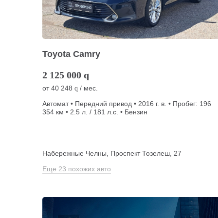
Toyota Camry
2 125 000
q
от
40 248
/ мес.
q
Автомат • Передний привод • 2016 г. в. • Пробег: 196
354 км • 2.5 л. / 181 л.с. • Бензин
Набережные Челны, Проспект Тозелеш, 27
Еще 23 похожих авто