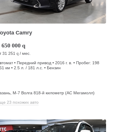
Toyota Camry
 650 000
q
т
31 251
/ мес.
q
втомат • Передний привод • 2016 г. в. • Пробег: 198
61 км • 2.5 л. / 181 л.с. • Бензин
азань, М-7 Волга 818-й километр (АС Мегамолл)
ще 23 похожих авто