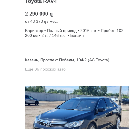
Toyota RAV4
2 290 000
q
от
43 373
/ мес.
q
Вариатор • Полный привод • 2016 г. в. • Пробег: 102
200 км • 2 л. / 146 л.с. • Бензин
Казань, Проспект Победы, 194/2 (АС Toyota)
Еще 36 похожих авто