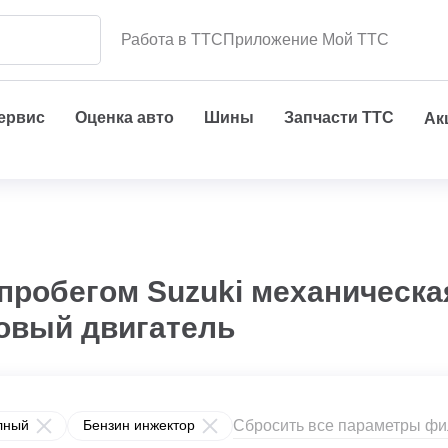
Работа в ТТС
Приложение Мой ТТС
сервис
Оценка авто
Шины
Запчасти ТТС
Ак
пробегом Suzuki механическа
овый двигатель
Сбросить все параметры фи
лный
Бензин инжектор