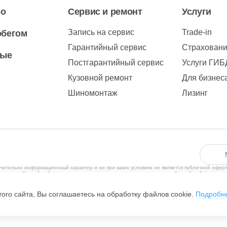
то
Сервис и ремонт
Услуги
Запись на сервис
Trade-in
обегом
Гарантийный сервис
Страхован
вые
Постгарантийный сервис
Услуги ГИ
Кузовной ремонт
Для бизнес
Шиномонтаж
Лизинг
чительно информационный характер и ни при каких условиях не является публичной офер
рритории Российской Федерации в соответствии с законодательством Российской Федерац
ения субъектов находящихся за пределами Российской Федерации, не ведется. С полити
, Чулман пр-кт, дом №111, помещение 23, +7 (8552)29-99-26, ОГРН 1051614160620, ИНН 
ого сайта, Вы соглашаетесь на обработку файлов cookie.
Подробн
обилей.