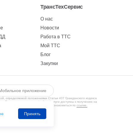
ТрансТехСервис
О нас
ие
Новости
БДД
Работа в ТТС
а
Мой ТТС
Блог
Закупки
Мобильное приложение
той, определяемой положениями Статьи 437 Гражданского кодекса
ии. Предлагаемые товары/работы/услуги доступны к получению на
кой конфиденциальности Вы можете ознакомиться по
ссылке.
1650131524
ее
Принять