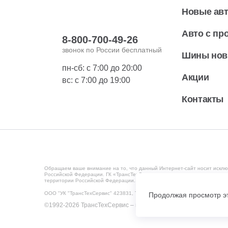
Новые ав
Авто с пр
8-800-700-49-26
звонок по России бесплатный
Шины но
пн-сб: с 7:00 до 20:00
Акции
вс: с 7:00 до 19:00
Контакты
Обращаем ваше внимание на то, что данный Интернет-сайт носит исклю
Российской Федерации. ГК «ТрансТехСервис» ведет деятельность на те
территории Российской Федерации. Мониторинг потребительского повед
ООО "УК "ТрансТехСервис" 423831, Татарстан Респ, Набережные Челны г
Продолжая просмотр эт
©1992-2026 ТрансТехСервис – продажа и обслуживание автом