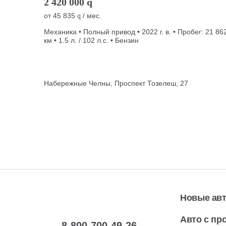
2 420 000
q
от
45 835
/ мес.
q
Механика • Полный привод • 2022 г. в. • Пробег: 21 86
км • 1.5 л. / 102 л.с. • Бензин
Набережные Челны, Проспект Тозелеш, 27
Новые ав
Авто с пр
8-800-700-49-26