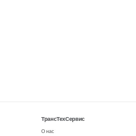
ТрансТехСервис
О нас