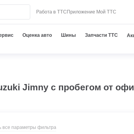
Работа в ТТС
Приложение Мой ТТС
сервис
Оценка авто
Шины
Запчасти ТТС
Ак
zuki Jimny с пробегом от оф
ь все параметры фильтра