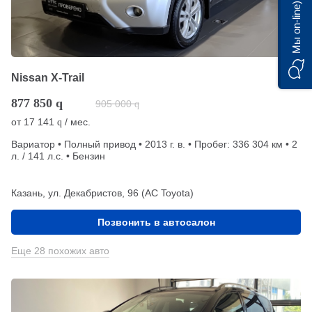
Мы on-line)
Nissan X-Trail
877 850
q
905 000
q
от
17 141
/ мес.
q
Вариатор • Полный привод • 2013 г. в. • Пробег: 336 304 км • 2
л. / 141 л.с. • Бензин
Казань, ул. Декабристов, 96 (АС Toyota)
Позвонить в автосалон
Еще 28 похожих авто