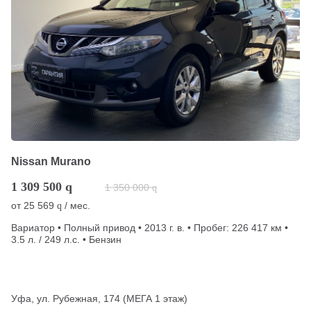
Nissan Murano
1 309 500
q
1 350 000
q
от
25 569
/ мес.
q
Вариатор • Полный привод • 2013 г. в. • Пробег: 226 417 км •
3.5 л. / 249 л.с. • Бензин
Уфа, ул. Рубежная, 174 (МЕГА 1 этаж)