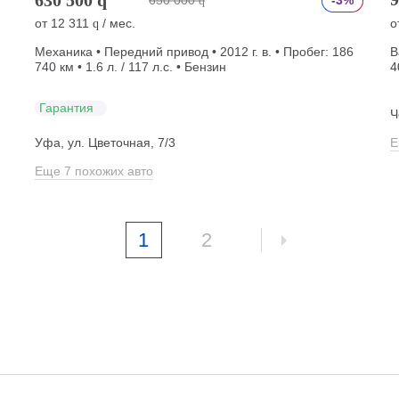
650 000
-3%
q
от
12 311
/ мес.
о
q
Механика • Передний привод • 2012 г. в. • Пробег: 186
В
740 км • 1.6 л. / 117 л.с. • Бензин
4
Гарантия
Ч
Уфа, ул. Цветочная, 7/3
Е
Еще 7 похожих авто
1
2