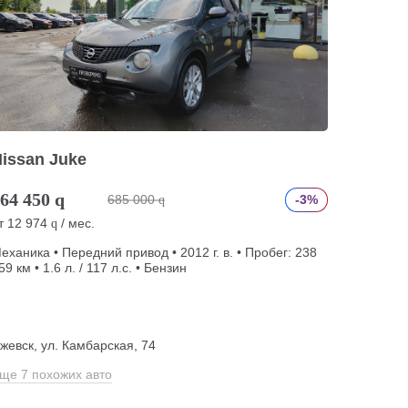
issan Juke
64 450
q
685 000
-3%
q
т
12 974
/ мес.
q
еханика • Передний привод • 2012 г. в. • Пробег: 238
59 км • 1.6 л. / 117 л.с. • Бензин
жевск, ул. Камбарская, 74
ще 7 похожих авто