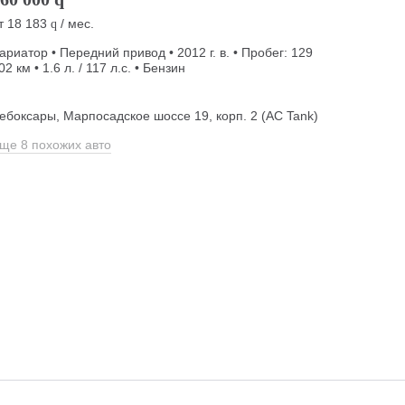
т
18 183
/ мес.
q
ариатор • Передний привод • 2012 г. в. • Пробег: 129
02 км • 1.6 л. / 117 л.с. • Бензин
ебоксары, Марпосадское шоссе 19, корп. 2 (АС Tank)
ще 8 похожих авто