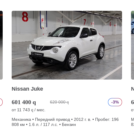
Nissan Juke
N
601 400
q
6
620 000
-3%
q
от
11 743
/ мес.
о
q
Механика • Передний привод • 2012 г. в. • Пробег: 196
М
808 км • 1.6 л. / 117 л.с. • Бензин
8