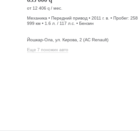
от
12 406
/ мес.
q
Механика • Передний привод • 2011 г. в. • Пробег: 258
999 км • 1.6 л. / 117 л.с. • Бензин
Йошкар-Ола, ул. Кирова, 2 (АС Renault)
Еще 7 похожих авто