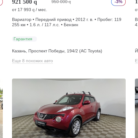
1
921 500
q
950 000
-3%
q
от
17 993
/ мес.
о
q
Вариатор • Передний привод • 2012 г. в. • Пробег: 119
В
255 км • 1.6 л. / 117 л.с. • Бензин
4
Гарантия
Казань, Проспект Победы, 194/2 (АС Toyota)
Й
Еще 8 похожих авто
Е