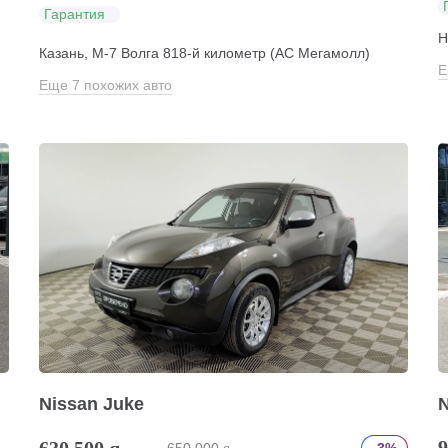
Гарантия
Н
Казань, М-7 Волга 818-й километр (АС Мегамолл)
Е
Еще 7 похожих авто
Nissan Juke
N
9
630 500
q