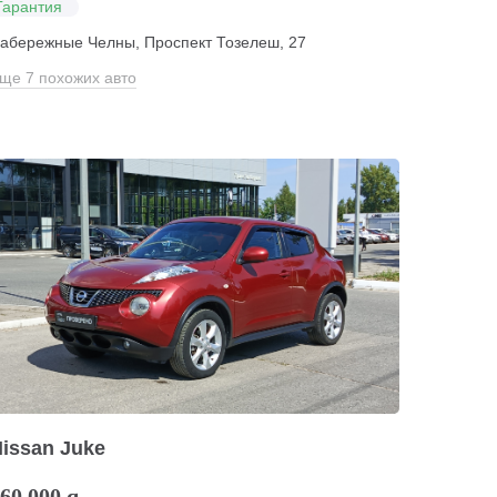
Гарантия
абережные Челны, Проспект Тозелеш, 27
ще 7 похожих авто
issan Juke
60 000
q