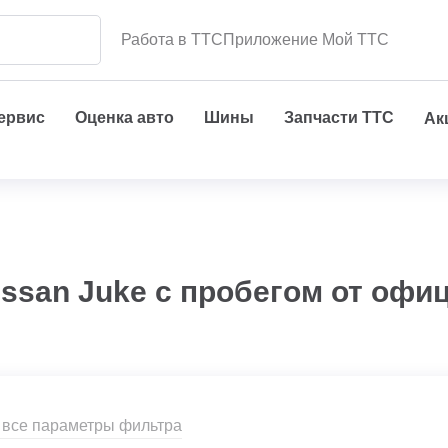
Работа в ТТС
Приложение Мой ТТС
сервис
Оценка авто
Шины
Запчасти ТТС
Ак
issan Juke с пробегом от офи
 все параметры фильтра