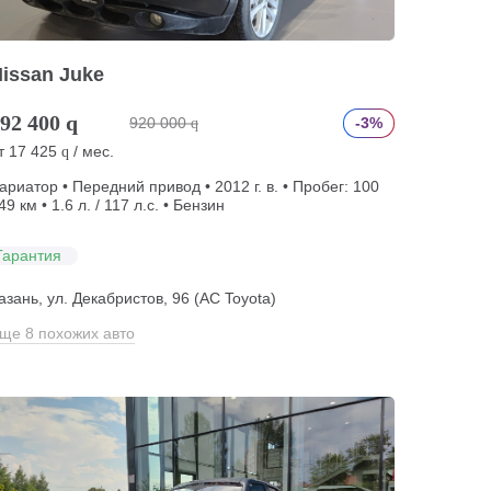
issan Juke
92 400
q
920 000
-3%
q
т
17 425
/ мес.
q
ариатор • Передний привод • 2012 г. в. • Пробег: 100
49 км • 1.6 л. / 117 л.с. • Бензин
Гарантия
азань, ул. Декабристов, 96 (АС Toyota)
ще 8 похожих авто