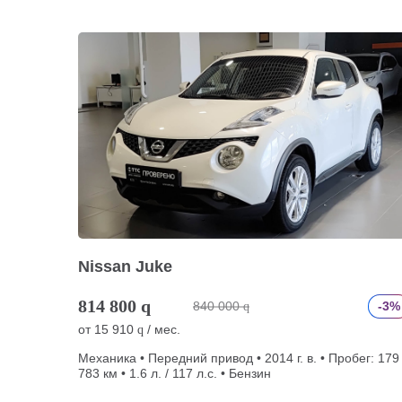
Nissan Juke
814 800
q
840 000
-3%
q
от
15 910
/ мес.
q
Механика • Передний привод • 2014 г. в. • Пробег: 179
783 км • 1.6 л. / 117 л.с. • Бензин