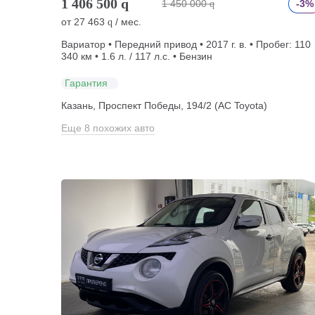
1 406 500
q
1 450 000
-3%
q
от
27 463
/ мес.
q
Вариатор • Передний привод • 2017 г. в. • Пробег: 110
340 км • 1.6 л. / 117 л.с. • Бензин
Гарантия
Казань, Проспект Победы, 194/2 (АС Toyota)
Еще 8 похожих авто