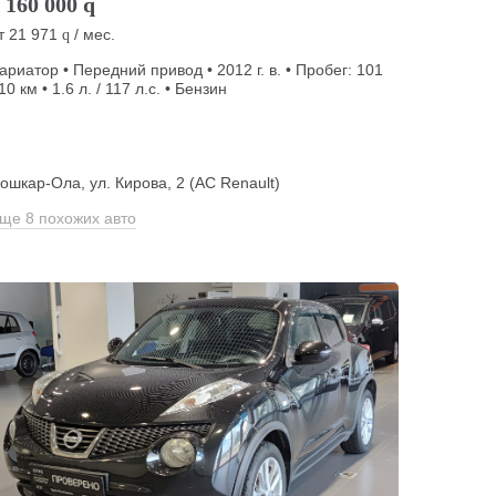
 160 000
q
т
21 971
/ мес.
q
ариатор • Передний привод • 2012 г. в. • Пробег: 101
10 км • 1.6 л. / 117 л.с. • Бензин
ошкар-Ола, ул. Кирова, 2 (АС Renault)
ще 8 похожих авто