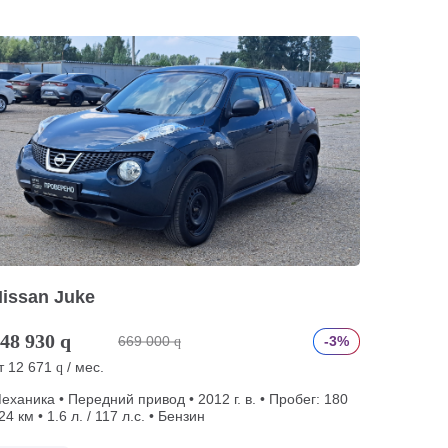
issan Juke
48 930
q
669 000
-3%
q
т
12 671
/ мес.
q
еханика • Передний привод • 2012 г. в. • Пробег: 180
24 км • 1.6 л. / 117 л.с. • Бензин