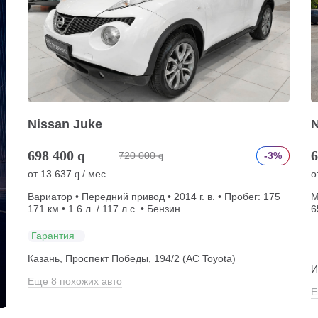
Nissan Juke
N
698 400
q
6
720 000
-3%
q
от
13 637
/ мес.
о
q
Вариатор • Передний привод • 2014 г. в. • Пробег: 175
М
171 км • 1.6 л. / 117 л.с. • Бензин
6
Гарантия
Казань, Проспект Победы, 194/2 (АС Toyota)
И
Еще 8 похожих авто
Е