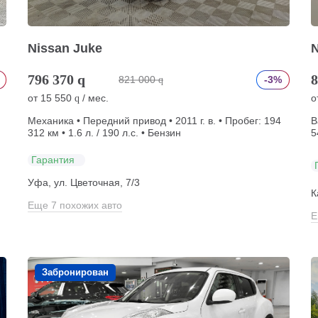
Nissan Juke
N
796 370
q
8
821 000
-3%
q
от
15 550
/ мес.
о
q
Механика • Передний привод • 2011 г. в. • Пробег: 194
В
312 км • 1.6 л. / 190 л.с. • Бензин
5
Гарантия
Уфа, ул. Цветочная, 7/3
К
Еще 7 похожих авто
Е
Забронирован