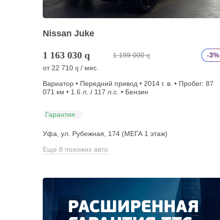
Nissan Juke
1 163 030
q
1 199 000
-3%
q
от
22 710
/ мес.
q
Вариатор • Передний привод • 2014 г. в. • Пробег: 87
071 км • 1.6 л. / 117 л.с. • Бензин
Гарантия
Уфа, ул. Рубежная, 174 (МЕГА 1 этаж)
Еще 8 похожих авто