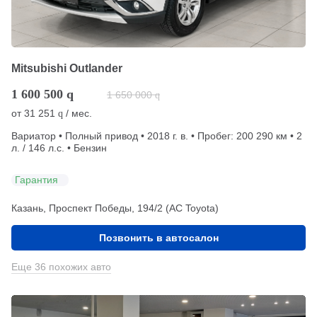
Mitsubishi Outlander
1 600 500
q
1 650 000
q
от
31 251
/ мес.
q
Вариатор • Полный привод • 2018 г. в. • Пробег: 200 290 км • 2
л. / 146 л.с. • Бензин
Гарантия
Казань, Проспект Победы, 194/2 (АС Toyota)
Позвонить в автосалон
Еще 36 похожих авто