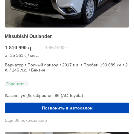
Mitsubishi Outlander
1 810 990
q
1 867 000
q
от
35 361
/ мес.
q
Вариатор • Полный привод • 2017 г. в. • Пробег: 190 689 км • 2
л. / 146 л.с. • Бензин
Гарантия
Казань, ул. Декабристов, 96 (АС Toyota)
Позвонить в автосалон
Еще 36 похожих авто