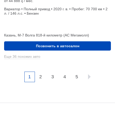
от
44 888
/ мес.
q
Вариатор • Полный привод • 2020 г. в. • Пробег: 70 700 км • 2
л. / 146 л.с. • Бензин
Казань, М-7 Волга 818-й километр (АС Мегамолл)
Позвонить в автосалон
Еще 36 похожих авто
1
2
3
4
5