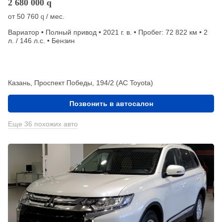
2 680 000
q
от
50 760
/ мес.
q
Вариатор • Полный привод • 2021 г. в. • Пробег: 72 822 км • 2
л. / 146 л.с. • Бензин
Казань, Проспект Победы, 194/2 (АС Toyota)
Позвонить в автосалон
Еще 36 похожих авто