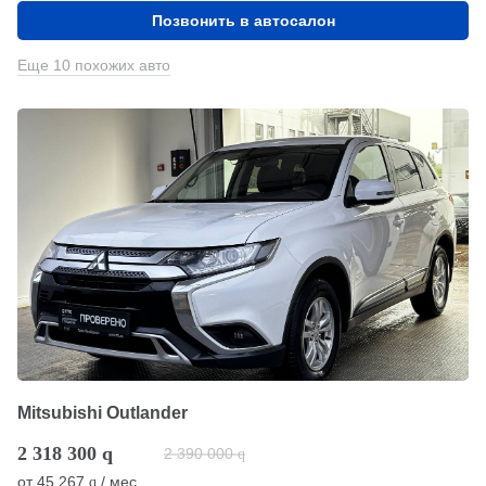
Позвонить в автосалон
Еще 10 похожих авто
Mitsubishi Outlander
2 318 300
q
2 390 000
q
от
45 267
/ мес.
q