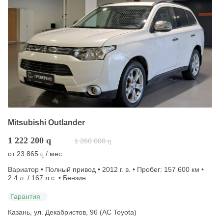
Mitsubishi Outlander
1 222 200
q
1 260 000
q
от
23 865
/ мес.
q
Вариатор • Полный привод • 2012 г. в. • Пробег: 157 600 км •
2.4 л. / 167 л.с. • Бензин
Гарантия
Казань, ул. Декабристов, 96 (АС Toyota)