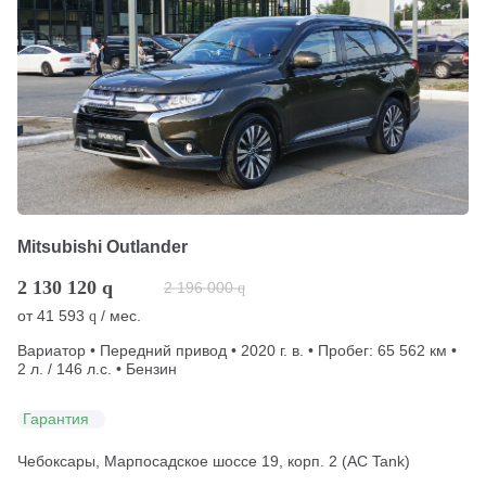
Mitsubishi Outlander
2 130 120
q
2 196 000
q
от
41 593
/ мес.
q
Вариатор • Передний привод • 2020 г. в. • Пробег: 65 562 км •
2 л. / 146 л.с. • Бензин
Гарантия
Чебоксары, Марпосадское шоссе 19, корп. 2 (АС Tank)