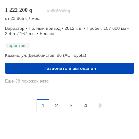
1 222 200
q
1 260 000
q
от
23 865
/ мес.
q
Вариатор • Полный привод • 2012 г. в. • Пробег: 157 600 км •
2.4 л. / 167 л.с. • Бензин
Гарантия
Казань, ул. Декабристов, 96 (АС Toyota)
Позвонить в автосалон
Еще 38 похожих авто
1
2
3
4