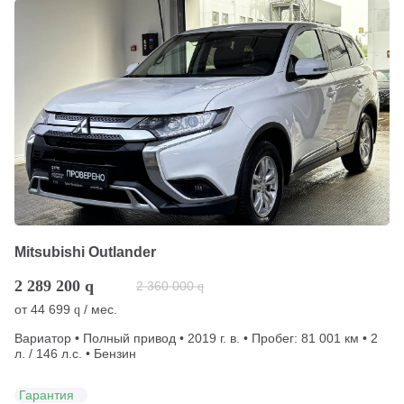
Mitsubishi Outlander
2 289 200
q
2 360 000
q
от
44 699
/ мес.
q
Вариатор • Полный привод • 2019 г. в. • Пробег: 81 001 км • 2
л. / 146 л.с. • Бензин
Гарантия