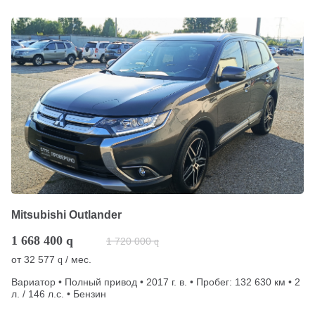
Mitsubishi Outlander
1 668 400
q
1 720 000
q
от
32 577
/ мес.
q
Вариатор • Полный привод • 2017 г. в. • Пробег: 132 630 км • 2
л. / 146 л.с. • Бензин