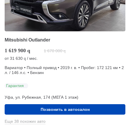
Mitsubishi Outlander
1 619 900
q
1 670 000
q
от
31 630
/ мес.
q
Вариатор • Полный привод • 2019 г. в. • Пробег: 172 121 км • 2
л. / 146 л.с. • Бензин
Гарантия
Уфа, ул. Рубежная, 174 (МЕГА 1 этаж)
Позвонить в автосалон
Еще 38 похожих авто