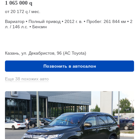
1 065 000
q
от
20 172
/ мес.
q
Вариатор • Полный привод • 2012 г. в. • Пробег: 261 844 км • 2
л. / 146 л.с. • Бензин
Казань, ул. Декабристов, 96 (АС Toyota)
Позвонить в автосалон
Еще 38 похожих авто