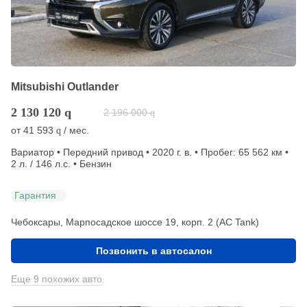
Mitsubishi Outlander
2 130 120
q
2 196 000
q
от
41 593
/ мес.
q
Вариатор • Передний привод • 2020 г. в. • Пробег: 65 562 км •
2 л. / 146 л.с. • Бензин
Гарантия
Чебоксары, Марпосадское шоссе 19, корп. 2 (АС Tank)
Позвонить в автосалон
Еще 9 похожих авто