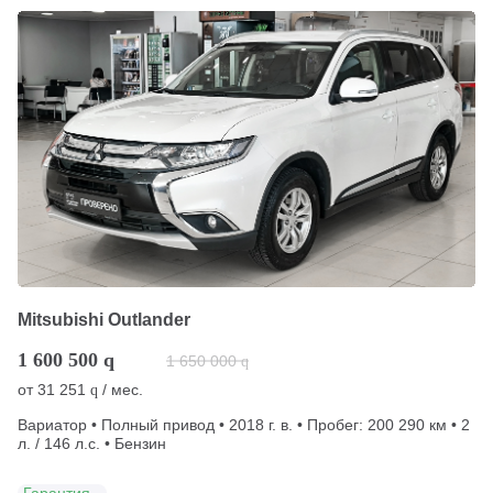
Mitsubishi Outlander
1 600 500
q
1 650 000
q
от
31 251
/ мес.
q
Вариатор • Полный привод • 2018 г. в. • Пробег: 200 290 км • 2
л. / 146 л.с. • Бензин