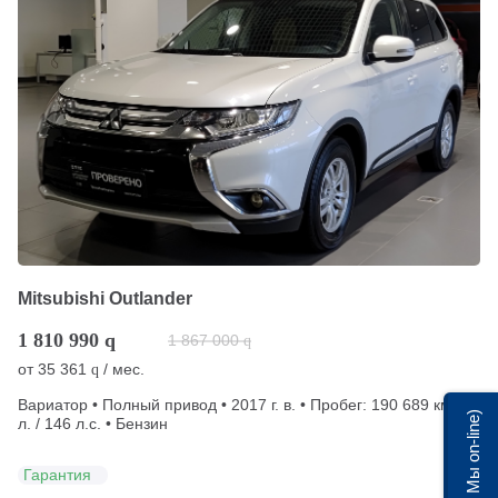
Mitsubishi Outlander
1 810 990
q
1 867 000
q
от
35 361
/ мес.
q
Вариатор • Полный привод • 2017 г. в. • Пробег: 190 689 км • 2
Мы on-line)
л. / 146 л.с. • Бензин
Гарантия