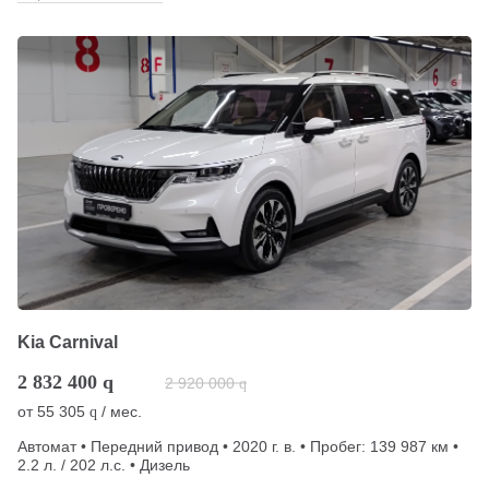
Kia Carnival
2 832 400
q
2 920 000
q
от
55 305
/ мес.
q
Автомат • Передний привод • 2020 г. в. • Пробег: 139 987 км •
2.2 л. / 202 л.с. • Дизель