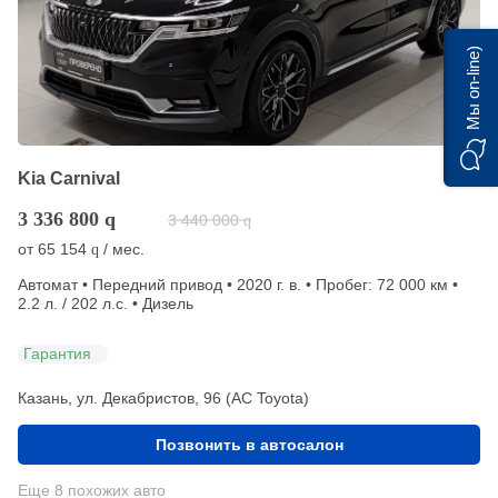
Мы on-line)
Kia Carnival
3 336 800
q
3 440 000
q
от
65 154
/ мес.
q
Автомат • Передний привод • 2020 г. в. • Пробег: 72 000 км •
2.2 л. / 202 л.с. • Дизель
Гарантия
Казань, ул. Декабристов, 96 (АС Toyota)
Позвонить в автосалон
Еще 8 похожих авто