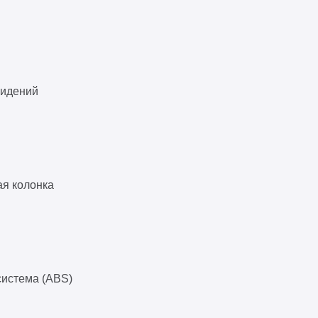
сидений
ая колонка
система (ABS)