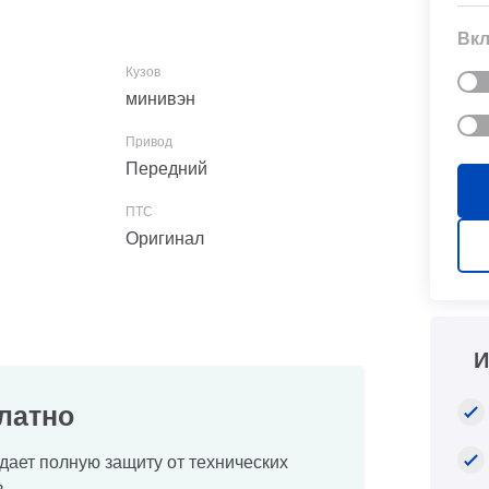
Вкл
минивэн
Передний
Оригинал
И
латно
дает полную защиту от технических
.