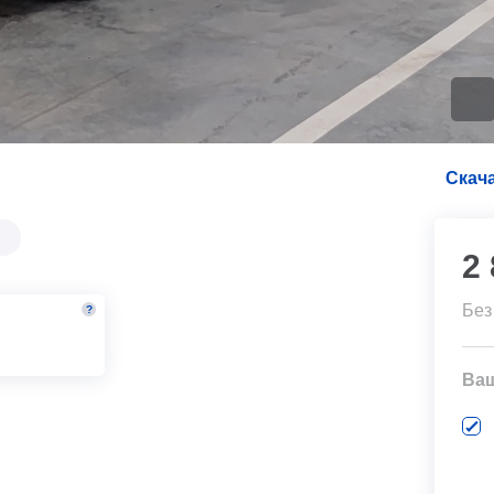
Скача
2
Без
?
м
Ва