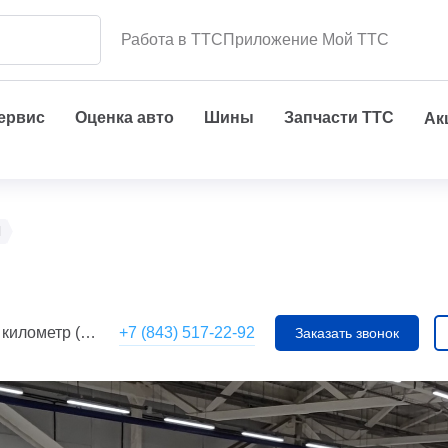
Работа в ТТС
Приложение Мой ТТС
сервис
Оценка авто
Шины
Запчасти ТТС
Ак
l
+7 (843) 517-22-92
р (АС Мегамолл)
Заказать звонок