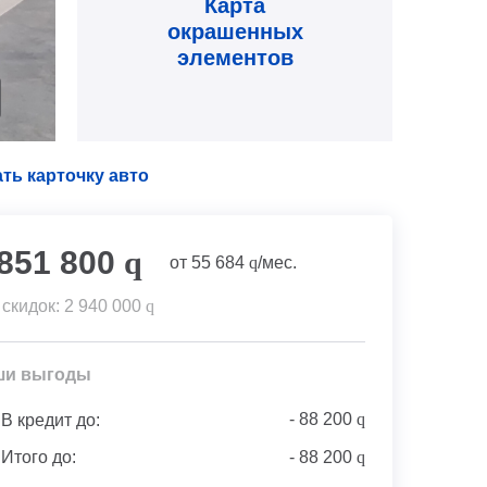
Карта
окрашенных
элементов
ть карточку авто
 851 800
q
от
55 684
q
/мес.
 скидок:
2 940 000
q
ши выгоды
-
88 200
q
В кредит до:
Итого до:
-
88 200
q