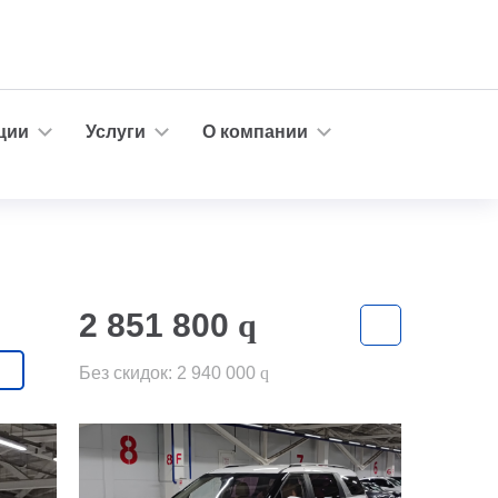
ции
Услуги
О компании
2 851 800
q
Без скидок:
2 940 000
q