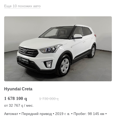
Еще 10 похожих авто
Hyundai Creta
1 678 100
q
1 730 000
q
от
32 767
/ мес.
q
Автомат • Передний привод • 2019 г. в. • Пробег: 98 145 км •