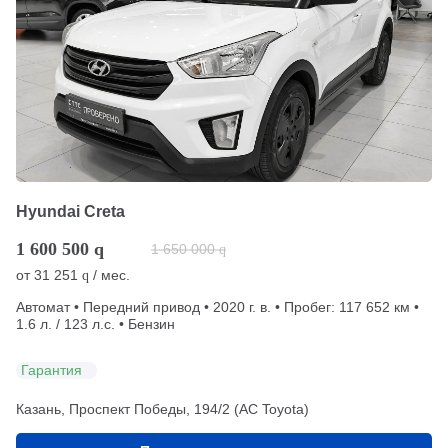
Hyundai Creta
1 600 500
q
1 650 000
q
от
31 251
/ мес.
q
Автомат • Передний привод • 2020 г. в. • Пробег: 117 652 км •
1.6 л. / 123 л.с. • Бензин
Гарантия
Казань, Проспект Победы, 194/2 (АС Toyota)