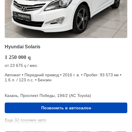
Hyundai Solaris
1 250 000
q
от
23 675
/ мес.
q
Автомат • Передний привод • 2016 г. в. • Пробег: 93 573 км •
1.6 л. / 123 л.с. • Бензин
Казань, Проспект Победы, 194/2 (АС Toyota)
Позвонить в автосалон
Еще 32 похожих авто