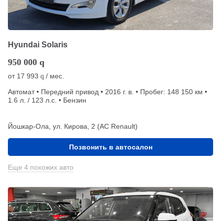
Hyundai Solaris
950 000
q
от
17 993
/ мес.
q
Автомат • Передний привод • 2016 г. в. • Пробег: 148 150 км •
1.6 л. / 123 л.с. • Бензин
Йошкар-Ола, ул. Кирова, 2 (АС Renault)
Позвонить в автосалон
Еще 4 похожих авто