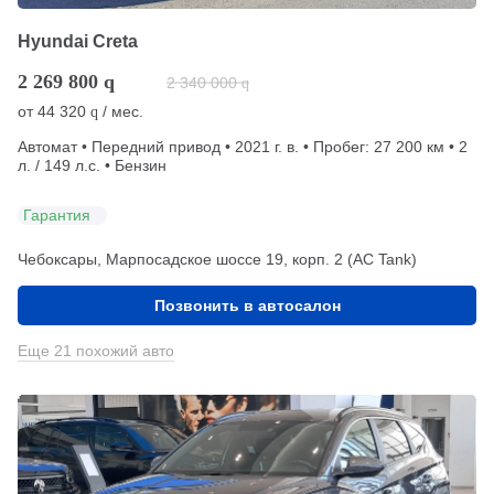
Hyundai Creta
2 269 800
q
2 340 000
q
от
44 320
/ мес.
q
Автомат • Передний привод • 2021 г. в. • Пробег: 27 200 км • 2
л. / 149 л.с. • Бензин
Гарантия
Чебоксары, Марпосадское шоссе 19, корп. 2 (АС Tank)
Позвонить в автосалон
Еще 21 похожий авто