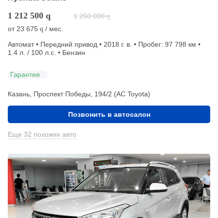
1 212 500
q
1 250 000
q
от
23 675
/ мес.
q
Автомат • Передний привод • 2018 г. в. • Пробег: 97 798 км •
1.4 л. / 100 л.с. • Бензин
Гарантия
Казань, Проспект Победы, 194/2 (АС Toyota)
Позвонить в автосалон
Еще 32 похожих авто