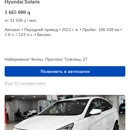
Hyundai Solaris
1 665 000
q
от
31 536
/ мес.
q
Автомат • Передний привод • 2021 г. в. • Пробег: 106 439 км •
1.6 л. / 123 л.с. • Бензин
Набережные Челны, Проспект Тозелеш, 27
Позвонить в автосалон
Еще 32 похожих авто