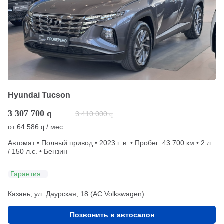
Hyundai Tucson
3 307 700
q
3 410 000
q
от
64 586
/ мес.
q
Автомат • Полный привод • 2023 г. в. • Пробег: 43 700 км • 2 л.
/ 150 л.с. • Бензин
Гарантия
Казань, ул. Даурская, 18 (АС Volkswagen)
Позвонить в автосалон