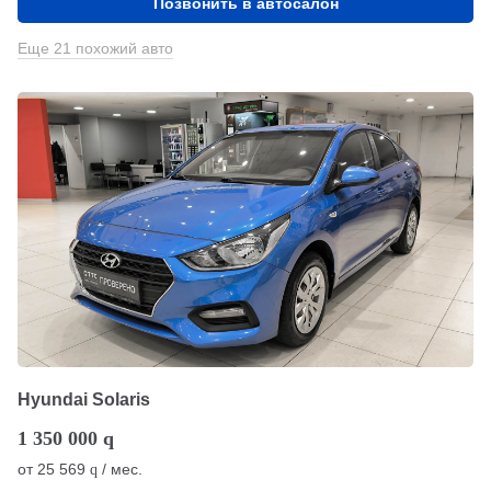
Позвонить в автосалон
Еще 21 похожий авто
Hyundai Solaris
1 350 000
q
от
25 569
/ мес.
q