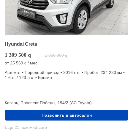
Hyundai Creta
1 309 500
q
1 350 000
q
от
25 569
/ мес.
q
Автомат • Передний привод • 2016 г. в. • Пробег: 234 230 км •
1.6 л. / 123 л.с. • Бензин
Казань, Проспект Победы, 194/2 (АС Toyota)
Позвонить в автосалон
Еще 21 похожий авто