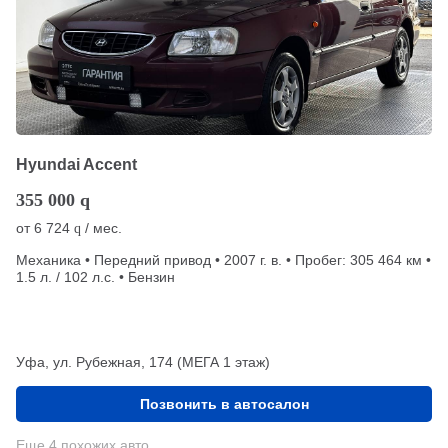
Hyundai Accent
355 000
q
от
6 724
/ мес.
q
Механика • Передний привод • 2007 г. в. • Пробег: 305 464 км •
1.5 л. / 102 л.с. • Бензин
Уфа, ул. Рубежная, 174 (МЕГА 1 этаж)
Позвонить в автосалон
Еще 4 похожих авто