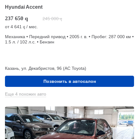
Hyundai Accent
237 650
q
245 000
q
от
4 641
/ мес.
q
Механика • Передний привод • 2005 г. в. • Пробег: 287 000 км •
1.5 л. / 102 л.с. • Бензин
Казань, ул. Декабристов, 96 (АС Toyota)
Позвонить в автосалон
Еще 4 похожих авто