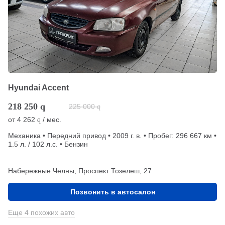
Hyundai Accent
218 250
q
225 000
q
от
4 262
/ мес.
q
Механика • Передний привод • 2009 г. в. • Пробег: 296 667 км •
1.5 л. / 102 л.с. • Бензин
Набережные Челны, Проспект Тозелеш, 27
Позвонить в автосалон
Еще 4 похожих авто