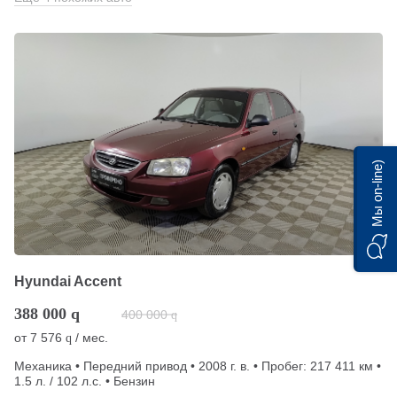
Мы on-line)
Hyundai Accent
388 000
q
400 000
q
от
7 576
/ мес.
q
Механика • Передний привод • 2008 г. в. • Пробег: 217 411 км •
1.5 л. / 102 л.с. • Бензин