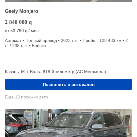
Geely Monjaro
2 840 000
q
от
53 790
/ мес.
q
Автомат • Полный привод • 2023 г. в. • Пробег: 128 483 км • 2
л. / 238 л.с. • Бензин
Казань, М-7 Волга 818-й километр (АС Мегамолл)
Позвонить в автосалон
Еще 13 похожих авто