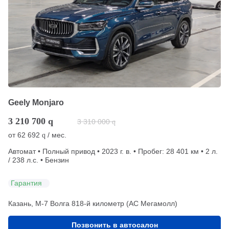
Geely Monjaro
3 210 700
q
3 310 000
q
от
62 692
/ мес.
q
Автомат • Полный привод • 2023 г. в. • Пробег: 28 401 км • 2 л.
/ 238 л.с. • Бензин
Гарантия
Казань, М-7 Волга 818-й километр (АС Мегамолл)
Позвонить в автосалон