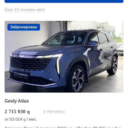
Еще 13 похожих авто
Забронирован
Geely Atlas
2 715 030
q
2 799 000
q
от
53 014
/ мес.
q