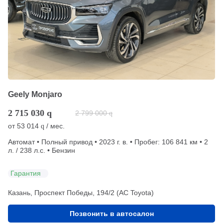
Geely Monjaro
2 715 030
q
2 799 000
q
от
53 014
/ мес.
q
Автомат • Полный привод • 2023 г. в. • Пробег: 106 841 км • 2
л. / 238 л.с. • Бензин
Гарантия
Казань, Проспект Победы, 194/2 (АС Toyota)
Позвонить в автосалон