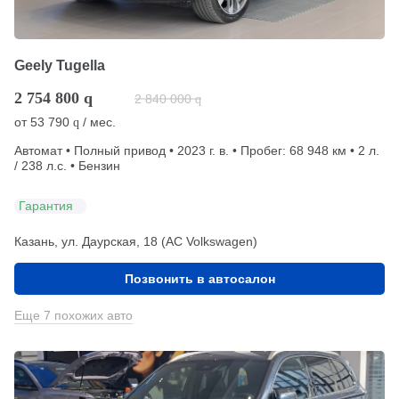
Geely Tugella
2 754 800
q
2 840 000
q
от
53 790
/ мес.
q
Автомат • Полный привод • 2023 г. в. • Пробег: 68 948 км • 2 л.
/ 238 л.с. • Бензин
Гарантия
Казань, ул. Даурская, 18 (АС Volkswagen)
Позвонить в автосалон
Еще 7 похожих авто