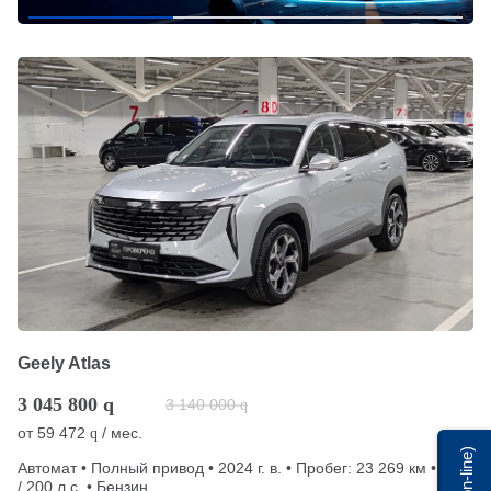
Geely Atlas
3 045 800
q
3 140 000
q
от
59 472
/ мес.
q
Мы on-line)
Автомат • Полный привод • 2024 г. в. • Пробег: 23 269 км • 2 л.
/ 200 л.с. • Бензин