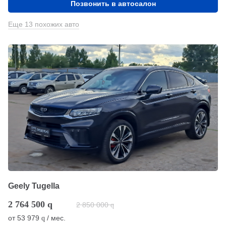
Позвонить в автосалон
Еще 13 похожих авто
Geely Tugella
2 764 500
q
2 850 000
q
от
53 979
/ мес.
q