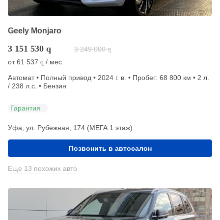
Geely Monjaro
3 151 530
q
3 249 000
q
от
61 537
/ мес.
q
Автомат • Полный привод • 2024 г. в. • Пробег: 68 800 км • 2 л.
/ 238 л.с. • Бензин
Гарантия
Уфа, ул. Рубежная, 174 (МЕГА 1 этаж)
Позвонить в автосалон
Еще 13 похожих авто