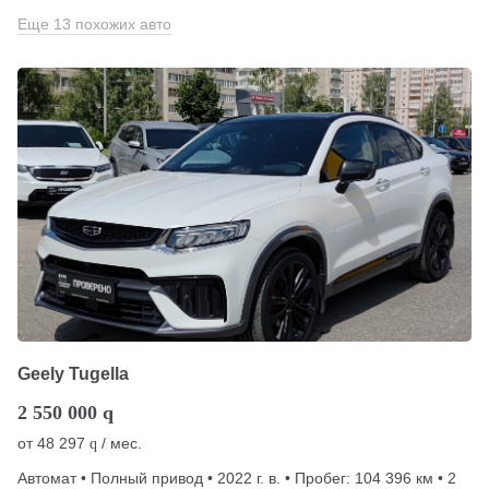
Еще 13 похожих авто
Geely Tugella
2 550 000
q
от
48 297
/ мес.
q
Автомат • Полный привод • 2022 г. в. • Пробег: 104 396 км • 2