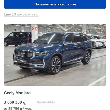
Позвонить в автосалон
Еще 13 похожих авто
Geely Monjaro
3 060 350
q
3 155 000
q
от
59 756
/ мес.
q