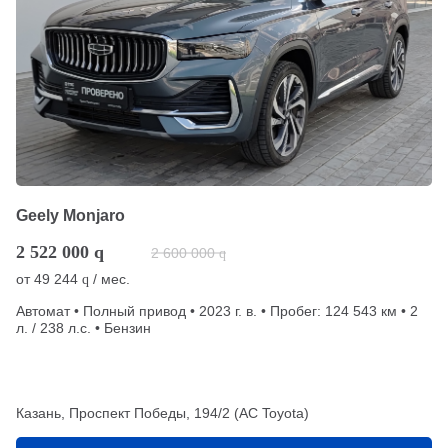
Geely Monjaro
2 522 000
q
2 600 000
q
от
49 244
/ мес.
q
Автомат • Полный привод • 2023 г. в. • Пробег: 124 543 км • 2
л. / 238 л.с. • Бензин
Казань, Проспект Победы, 194/2 (АС Toyota)