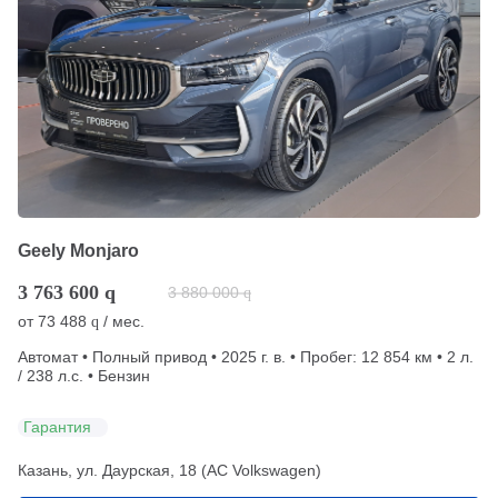
Geely Monjaro
3 763 600
q
3 880 000
q
от
73 488
/ мес.
q
Автомат • Полный привод • 2025 г. в. • Пробег: 12 854 км • 2 л.
/ 238 л.с. • Бензин
Гарантия
Казань, ул. Даурская, 18 (АС Volkswagen)