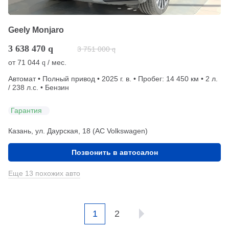
Geely Monjaro
3 638 470
q
3 751 000
q
от
71 044
/ мес.
q
Автомат • Полный привод • 2025 г. в. • Пробег: 14 450 км • 2 л.
/ 238 л.с. • Бензин
Гарантия
Казань, ул. Даурская, 18 (АС Volkswagen)
Позвонить в автосалон
Еще 13 похожих авто
1
2