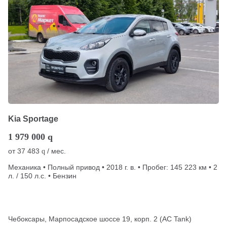
Kia Sportage
1 979 000
q
от
37 483
/ мес.
q
Механика • Полный привод • 2018 г. в. • Пробег: 145 223 км • 2
л. / 150 л.с. • Бензин
Чебоксары, Марпосадское шоссе 19, корп. 2 (АС Tank)