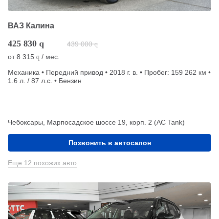
ВАЗ Калина
425 830
q
439 000
q
от
8 315
/ мес.
q
Механика • Передний привод • 2018 г. в. • Пробег: 159 262 км •
1.6 л. / 87 л.с. • Бензин
Чебоксары, Марпосадское шоссе 19, корп. 2 (АС Tank)
Позвонить в автосалон
Еще 12 похожих авто