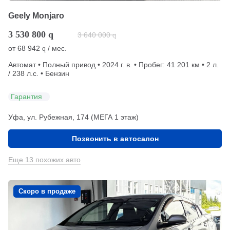
Geely Monjaro
3 530 800
q
3 640 000
q
от
68 942
/ мес.
q
Автомат • Полный привод • 2024 г. в. • Пробег: 41 201 км • 2 л.
/ 238 л.с. • Бензин
Гарантия
Уфа, ул. Рубежная, 174 (МЕГА 1 этаж)
Позвонить в автосалон
Еще 13 похожих авто
Скоро в продаже