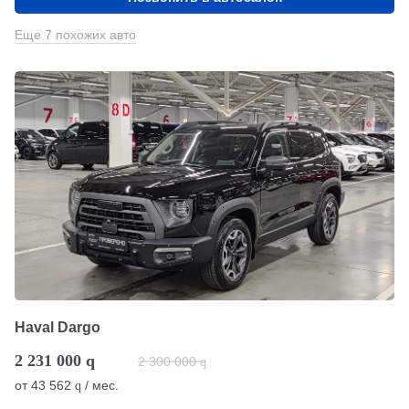
Еще 7 похожих авто
Haval Dargo
2 231 000
q
2 300 000
q
от
43 562
/ мес.
q