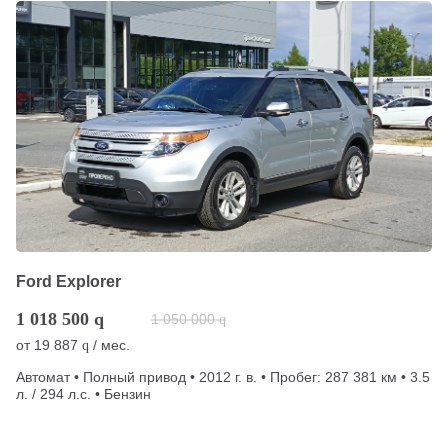
Ford Explorer
1 018 500
q
1 050 000
q
от
19 887
/ мес.
q
Автомат • Полный привод • 2012 г. в. • Пробег: 287 381 км • 3.5
л. / 294 л.с. • Бензин