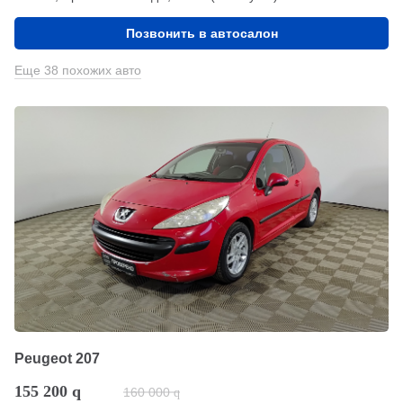
Позвонить в автосалон
Еще 38 похожих авто
Peugeot 207
155 200
q
160 000
q