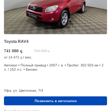
Toyota RAV4
741 080
q
764 000
q
от
14 471
/ мес.
q
Автомат • Полный привод • 2007 г. в. • Пробег: 302 503 км • 2
л. / 152 л.с. • Бензин
Уфа, ул. Цветочная, 7/3
Позвонить в автосалон