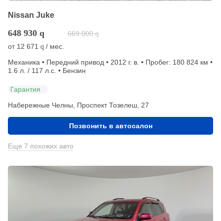
Nissan Juke
648 930
q
669 000
q
от
12 671
/ мес.
q
Механика • Передний привод • 2012 г. в. • Пробег: 180 824 км •
1.6 л. / 117 л.с. • Бензин
Гарантия
Набережные Челны, Проспект Тозелеш, 27
Позвонить в автосалон
Еще 7 похожих авто