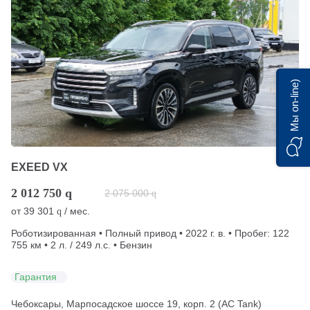
Мы on-line)
EXEED VX
2 012 750
q
2 075 000
q
от
39 301
/ мес.
q
Роботизированная • Полный привод • 2022 г. в. • Пробег: 122
755 км • 2 л. / 249 л.с. • Бензин
Гарантия
Чебоксары, Марпосадское шоссе 19, корп. 2 (АС Tank)