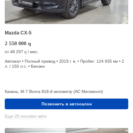
Mazda CX-5
2 550 000
q
от
48 297
/ мес.
q
Автомат • Полный привод • 2019 г. в. • Пробег: 124 835 км • 2
л. / 150 л.с. • Бензин
Казань, М-7 Волга 818-й километр (АС Мегамолл)
Позвонить в автосалон
Еще 25 похожих авто