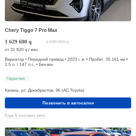
Chery Tiggo 7 Pro Max
1 629 600
q
1 680 000
q
от
31 820
/ мес.
q
Вариатор • Передний привод • 2023 г. в. • Пробег: 35 161 км •
1.5 л. / 147 л.с. • Бензин
Гарантия
Казань, ул. Декабристов, 96 (АС Toyota)
Позвонить в автосалон
Еще 5 похожих авто