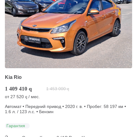
Kia Rio
1 409 410
q
1 453 000
q
от
27 520
/ мес.
q
Автомат • Передний привод • 2020 г. в. • Пробег: 58 197 км •
1.6 л. / 123 л.с. • Бензин
Гарантия