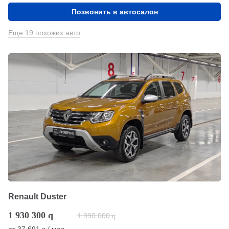
Позвонить в автосалон
Еще 19 похожих авто
Renault Duster
1 930 300
q
1 990 000
q
от
37 691
/ мес.