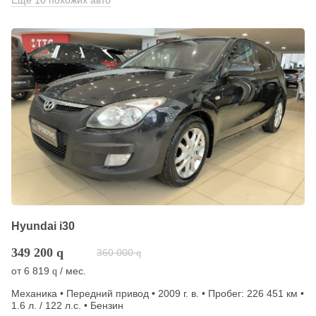
Еще 10 похожих авто
Hyundai i30
349 200
q
360 000
q
от
6 819
/ мес.
q
Механика • Передний привод • 2009 г. в. • Пробег: 226 451 км •
1.6 л. / 122 л.с. • Бензин