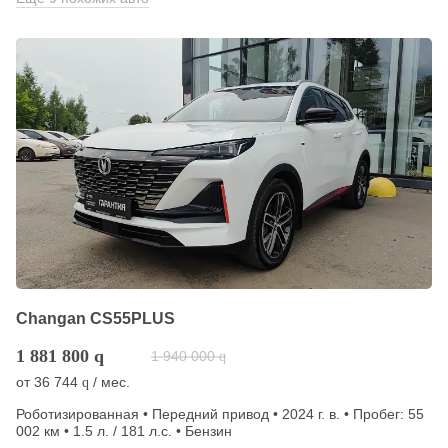
Changan CS55PLUS
1 881 800
q
1 940 000
q
от
36 744
/ мес.
q
Роботизированная • Передний привод • 2024 г. в. • Пробег: 55
002 км • 1.5 л. / 181 л.с. • Бензин