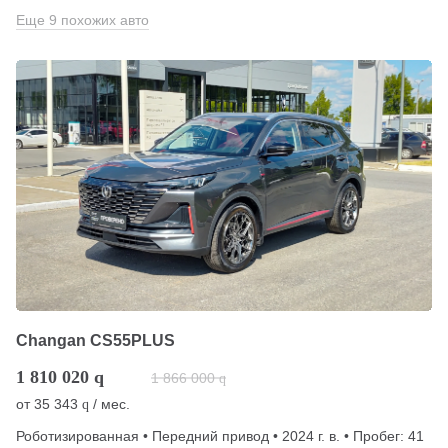
Еще 9 похожих авто
Changan CS55PLUS
1 810 020
q
1 866 000
q
от
35 343
/ мес.
q
Роботизированная • Передний привод • 2024 г. в. • Пробег: 41