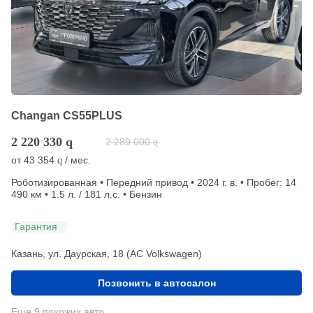
Changan CS55PLUS
2 220 330
q
2 289 000
q
от
43 354
/ мес.
q
Роботизированная • Передний привод • 2024 г. в. • Пробег: 14
490 км • 1.5 л. / 181 л.с. • Бензин
Гарантия
Казань, ул. Даурская, 18 (АС Volkswagen)
Позвонить в автосалон
Еще 9 похожих авто