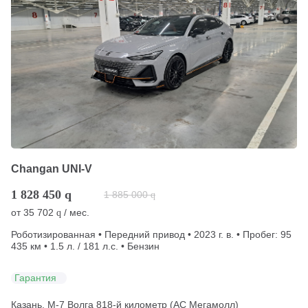
Changan UNI-V
1 828 450
q
1 885 000
q
от
35 702
/ мес.
q
Роботизированная • Передний привод • 2023 г. в. • Пробег: 95
435 км • 1.5 л. / 181 л.с. • Бензин
Гарантия
Казань, М-7 Волга 818-й километр (АС Мегамолл)