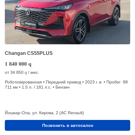
Changan CS55PLUS
1 840 000
q
от
34 850
/ мес.
q
Роботизированная • Передний привод • 2023 г. в. • Пробег: 88
711 км • 1.5 л. / 181 л.с. • Бензин
Йошкар-Ола, ул. Кирова, 2 (АС Renault)
Позвонить в автосалон