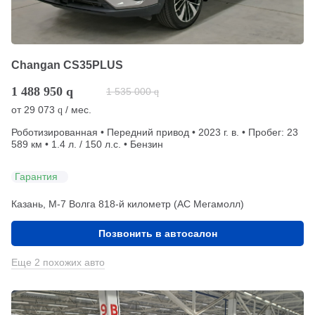
Changan CS35PLUS
1 488 950
q
1 535 000
q
от
29 073
/ мес.
q
Роботизированная • Передний привод • 2023 г. в. • Пробег: 23
589 км • 1.4 л. / 150 л.с. • Бензин
Гарантия
Казань, М-7 Волга 818-й километр (АС Мегамолл)
Позвонить в автосалон
Еще 2 похожих авто