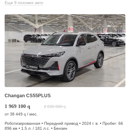
Еще 9 похожих авто
Changan CS55PLUS
1 969 100
q
2 030 000
q
от
38 449
/ мес.
q
Роботизированная • Передний привод • 2024 г. в. • Пробег: 66
896 км • 1.5 л. / 181 л.с. • Бензин