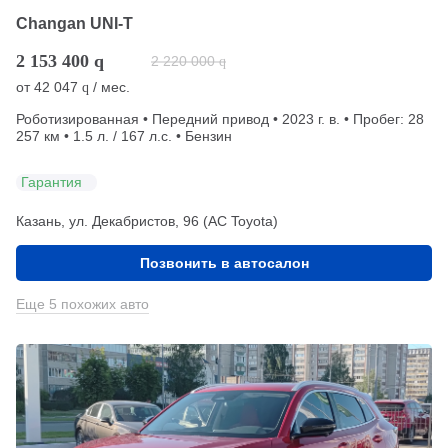
Changan UNI-T
2 153 400
q
2 220 000
q
от
42 047
/ мес.
q
Роботизированная • Передний привод • 2023 г. в. • Пробег: 28
257 км • 1.5 л. / 167 л.с. • Бензин
Гарантия
Казань, ул. Декабристов, 96 (АС Toyota)
Позвонить в автосалон
Еще 5 похожих авто