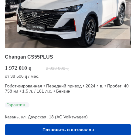
Changan CS55PLUS
1 972 010
q
2 033 000
q
от
38 506
/ мес.
q
Роботизированная • Передний привод • 2024 г. в. • Пробег: 40
758 км • 1.5 л. / 181 л.с. • Бензин
Гарантия
Казань, ул. Даурская, 18 (АС Volkswagen)
Позвонить в автосалон