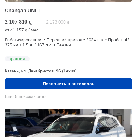
Changan UNI-T
2 107 810
q
2 173 000
q
от
41 157
/ мес.
q
Роботизированная • Передний привод • 2024 г. в. • Пробег: 42
375 км • 1.5 л. / 167 л.с. • Бензин
Гарантия
Казань, ул. Декабристов, 96 (Lexus)
Позвонить в автосалон
Еще 5 похожих авто