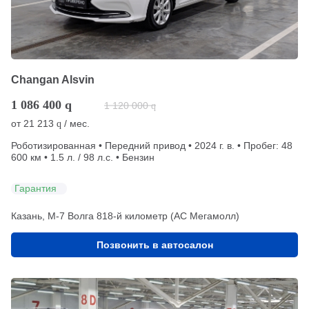
Changan Alsvin
1 086 400
q
1 120 000
q
от
21 213
/ мес.
q
Роботизированная • Передний привод • 2024 г. в. • Пробег: 48
600 км • 1.5 л. / 98 л.с. • Бензин
Гарантия
Казань, М-7 Волга 818-й километр (АС Мегамолл)
Позвонить в автосалон