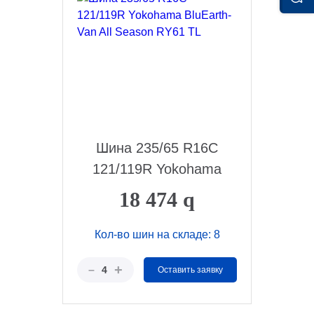
Шина 235/65 R16C
121/119R Yokohama
Blu...
18 474
q
Кол-во шин на складе: 8
+
–
4
Оставить заявку