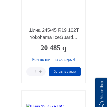
Шина 245/45 R19 102T
Yokohama IceGuard...
20 485
q
Кол-во шин на складе: 4
+
–
4
Оставить заявку
Мы on-line)