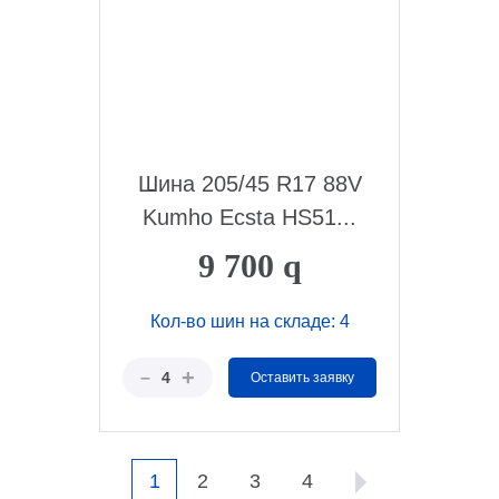
Шина 205/45 R17 88V
Kumho Ecsta HS51...
9 700
q
Кол-во шин на складе: 4
+
–
4
Оставить заявку
1
2
3
4