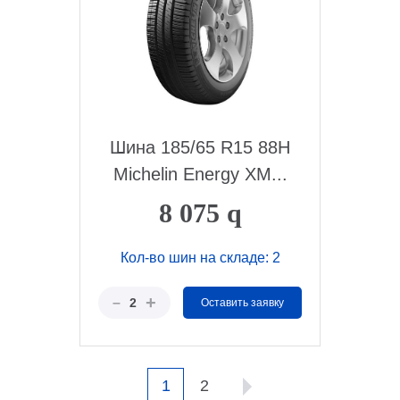
Шина 185/65 R15 88Н
Michelin Energy XM...
8 075
q
Кол-во шин на складе: 2
+
–
2
Оставить заявку
1
2