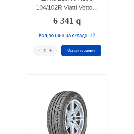
104/102R Viatti Vetto...
6 341
q
Кол-во шин на складе: 12
+
–
4
Оставить заявку