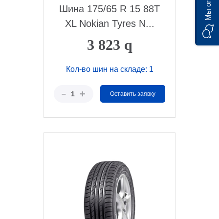
Мы on-line)
Шина 175/65 R 15 88T
XL Nokian Tyres N...
3 823
q
Кол-во шин на складе: 1
+
–
1
Оставить заявку