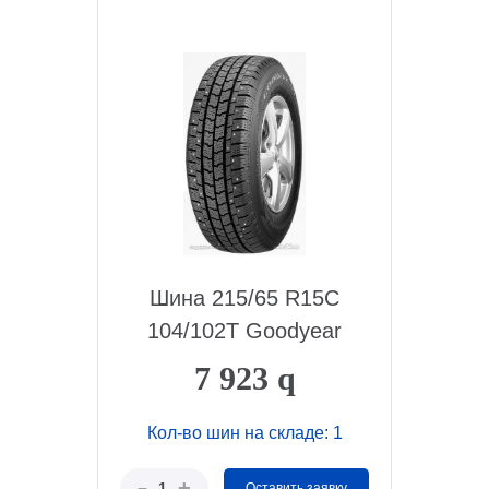
Шина 215/65 R15C
104/102T Goodyear
Car...
7 923
q
Кол-во шин на складе: 1
+
–
1
Оставить заявку