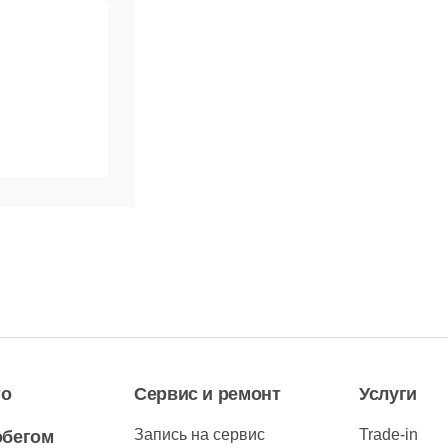
 292-**-**
ь номер
то
Сервис и ремонт
Услуги
Запись на сервис
Trade-in
обегом