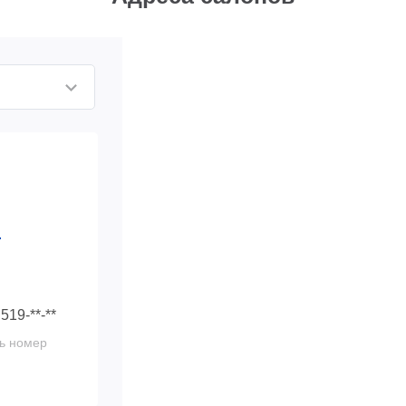
4
 519-**-**
ь номер