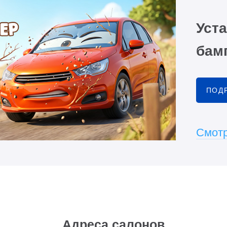
Уста
бамп
ПОД
Смотр
Адреса салонов