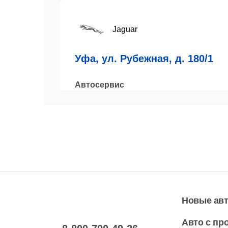
Jaguar
Уфа, ул. Рубежная, д. 180/1
Автосервис
пн-сб:
09.00-20.00
7 (347)
Показат
вс:
10.00-19.00
Новые ав
Авто с пр