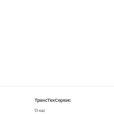
ТрансТехСервис
О нас