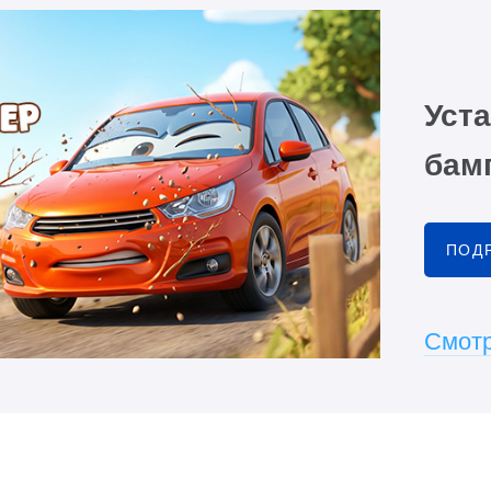
Уста
бамп
ПОД
Смотр