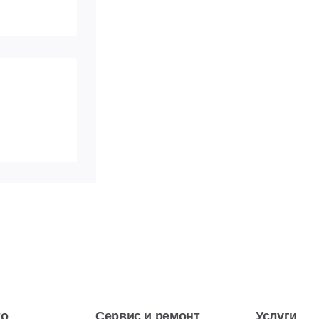
 293-**-**
ь номер
 293-**-**
ь номер
то
Сервис и ремонт
Услуги