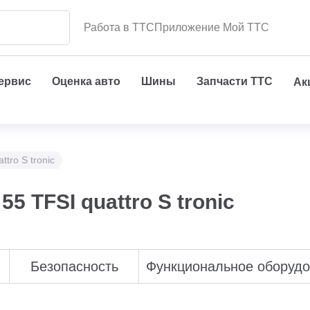
Работа в ТТС
Приложение Мой ТТС
сервис
Оценка авто
Шины
Запчасти ТТС
Ак
ttro S tronic
5 TFSI quattro S tronic
Безопасность
Функциональное оборуд