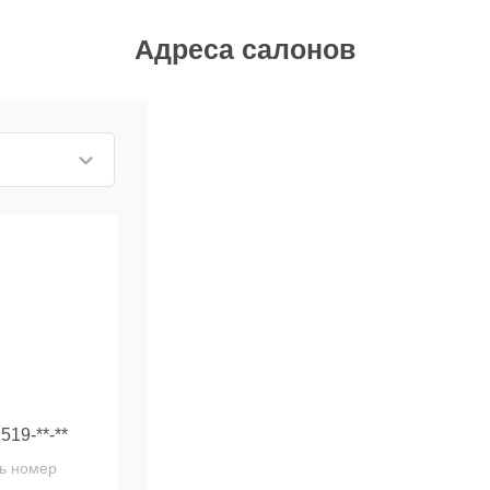
Адреса салонов
 519-**-**
ь номер