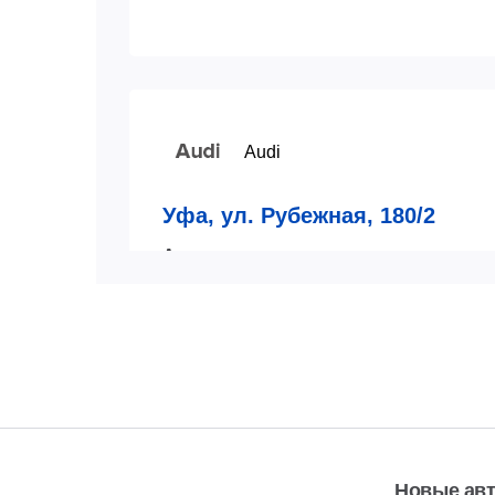
Audi
Уфа, ул. Рубежная, 180/2
Автосaлон
пн-сб:
09:00-20:00
7 (347)
Показат
вс:
10:00-19:00
Автосервис
пн-сб:
09.00-20.00
7 (347)
Показат
вс:
10.00-19.00
Новые ав