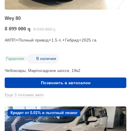
Wey 80
8 099 000
q
8 599 000
q
АКПП
Полный привод
1.5 л.
Гибрид
2025 г.в.
Гарантия
В наличии
Чебоксары, Марпосадское шоссе, 19к2
Позвонить в автосалон
Еще 3 похожих авто
Кредит от 0.01% и льготный лизинг