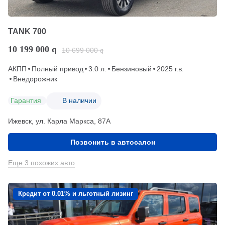
TANK 700
10 199 000
q
10 699 000
q
АКПП
Полный привод
3.0 л.
Бензиновый
2025 г.в.
Внедорожник
Гарантия
В наличии
Ижевск, ул. Карла Маркса, 87А
Позвонить в автосалон
Еще 3 похожих авто
Кредит от 0.01% и льготный лизинг