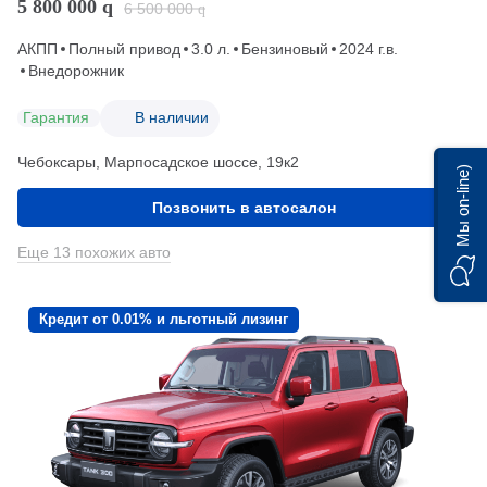
5 800 000
q
6 500 000
q
АКПП
Полный привод
3.0 л.
Бензиновый
2024 г.в.
Внедорожник
Гарантия
В наличии
Чебоксары, Марпосадское шоссе, 19к2
Мы on-line)
Позвонить в автосалон
Еще 13 похожих авто
Кредит от 0.01% и льготный лизинг