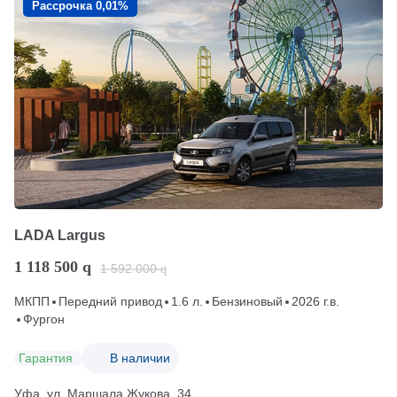
Рассрочка 0,01%
LADA Largus
1 118 500
q
1 592 000
q
МКПП
Передний привод
1.6 л.
Бензиновый
2026 г.в.
Фургон
Гарантия
В наличии
Уфа, ул. Маршала Жукова, 34