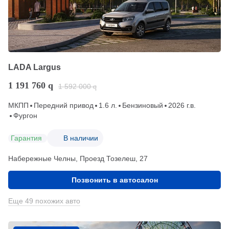
LADA Largus
1 191 760
q
1 592 000
q
МКПП
Передний привод
1.6 л.
Бензиновый
2026 г.в.
Фургон
Гарантия
В наличии
Набережные Челны, Проезд ​Тозелеш, 27
Позвонить в автосалон
Еще 49 похожих авто