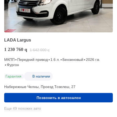
LADA Largus
1 230 760
q
1 642 000
q
МКПП
Передний привод
1.6 л.
Бензиновый
2026 г.в.
Фургон
Гарантия
В наличии
Набережные Челны, Проезд ​Тозелеш, 27
Позвонить в автосалон
Еще 49 похожих авто