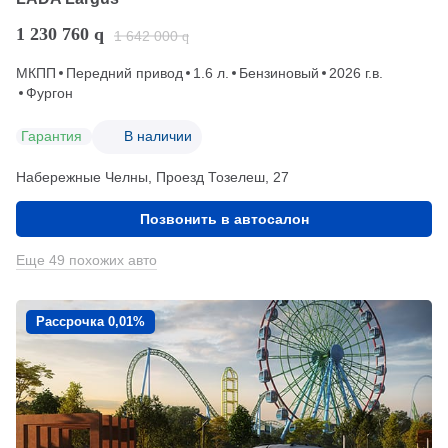
1 230 760
q
1 642 000
q
МКПП
Передний привод
1.6 л.
Бензиновый
2026 г.в.
Фургон
Гарантия
В наличии
Набережные Челны, Проезд ​Тозелеш, 27
Позвонить в автосалон
Еще 49 похожих авто
Рассрочка 0,01%