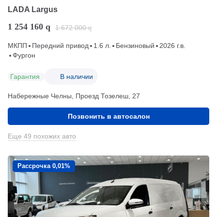
LADA Largus
1 254 160
q
1 672 000
q
МКПП
Передний привод
1.6 л.
Бензиновый
2026 г.в.
Фургон
Гарантия
В наличии
Набережные Челны, Проезд ​Тозелеш, 27
Позвонить в автосалон
Еще 49 похожих авто
Рассрочка 0,01%