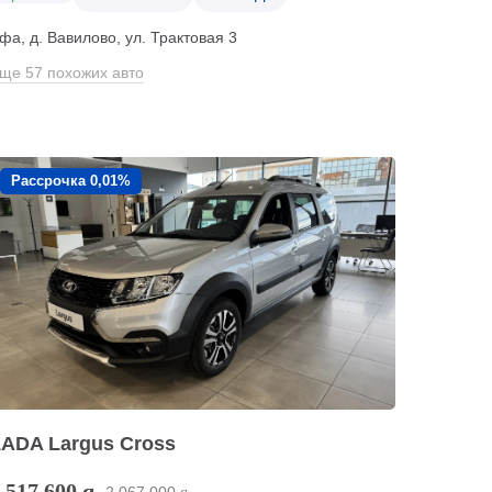
фа, д. Вавилово, ул. Трактовая 3
ще 57 похожих авто
Рассрочка 0,01%
LADA Largus Cross
 517 600
q