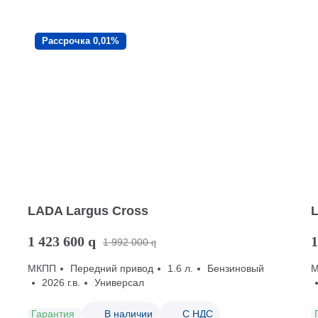
Рассрочка 0,01%
LADA Largus Cross
1 423 600
q
1
1 992 000
q
МКПП
Передний привод
1.6 л.
Бензиновый
2026 г.в.
Универсал
Гарантия
В наличии
С НДС