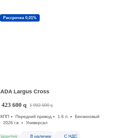
Рассрочка 0,01%
LADA Largus Cross
 423 600
q
1 992 000
q
МКПП
Передний привод
1.6 л.
Бензиновый
2026 г.в.
Универсал
Гарантия
В наличии
С НДС