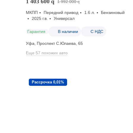
1 403 600
q
1 992 000
q
МКПП
Передний привод
1.6 л.
Бензиновый
2025 г.в.
Универсал
Гарантия
В наличии
С НДС
Уфа, Проспект С.Юлаева, 65
Еще 57 похожих авто
Рассрочка 0,01%