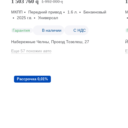
1 503 760
q
1
1 992 000
q
МКПП
Передний привод
1.6 л.
Бензиновый
2025 г.в.
Универсал
Гарантия
В наличии
С НДС
Набережные Челны, Проезд ​Тозелеш, 27
Й
Еще 57 похожих авто
Е
Рассрочка 0,01%