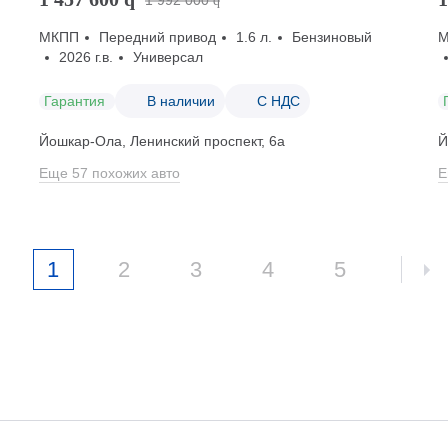
1 992 000
q
МКПП
Передний привод
1.6 л.
Бензиновый
2026 г.в.
Универсал
Гарантия
В наличии
С НДС
Йошкар-Ола, Ленинский проспект, 6а
Й
Еще 57 похожих авто
Е
1
2
3
4
5