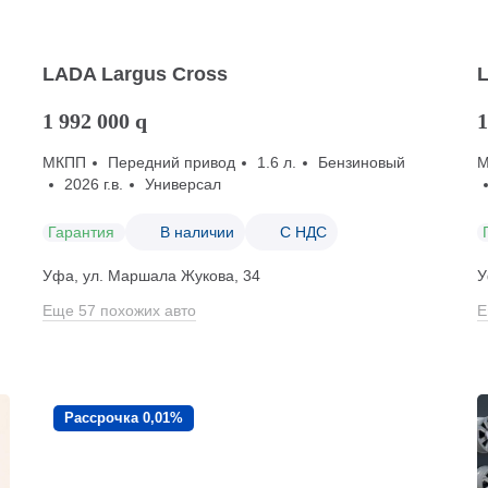
LADA Largus Cross
1 992 000
q
1
МКПП
Передний привод
1.6 л.
Бензиновый
2026 г.в.
Универсал
Гарантия
В наличии
С НДС
Уфа, ул. Маршала Жукова, 34
У
Еще 57 похожих авто
Е
Рассрочка 0,01%