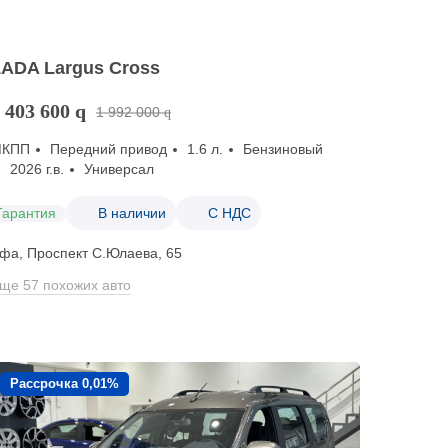
LADA Largus Cross
 403 600
q
1 992 000
q
МКПП
Передний привод
1.6 л.
Бензиновый
2026 г.в.
Универсал
Гарантия
В наличии
С НДС
фа, Проспект С.Юлаева, 65
ще 57 похожих авто
Рассрочка 0,01%