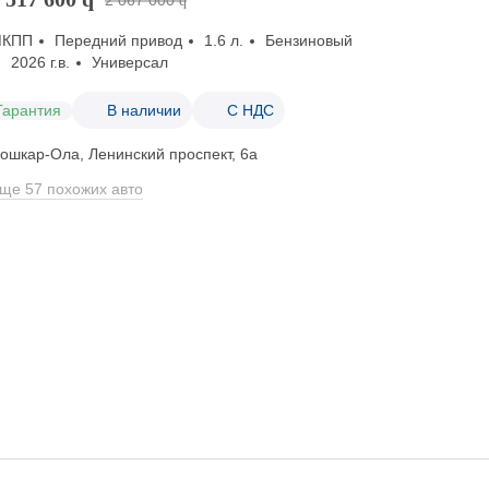
2 067 000
q
МКПП
Передний привод
1.6 л.
Бензиновый
2026 г.в.
Универсал
Гарантия
В наличии
С НДС
ошкар-Ола, Ленинский проспект, 6а
ще 57 похожих авто