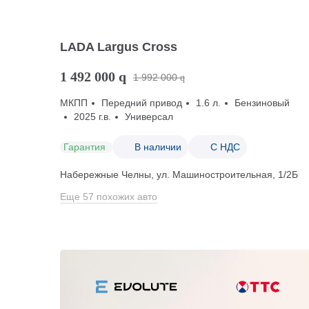
LADA Largus Cross
1 492 000
q
1 992 000
q
МКПП
Передний привод
1.6 л.
Бензиновый
2025 г.в.
Универсал
Гарантия
В наличии
С НДС
Набережные Челны, ул. Машиностроительная, 1/2Б
Еще 57 похожих авто