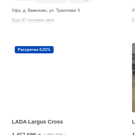
Уфа, д. Вавилово, ул. Трактовая 3
У
Еще 57 похожих авто
Е
Рассрочка 0,01%
LADA Largus Cross
1 457 600
q
1