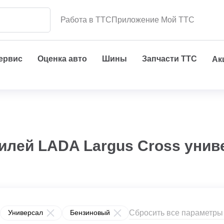
Работа в ТТС
Приложение Мой ТТС
сервис
Оценка авто
Шины
Запчасти ТТС
Ак
илей LADA Largus Cross унив
Сбросить все параметры
Универсал
Бензиновый