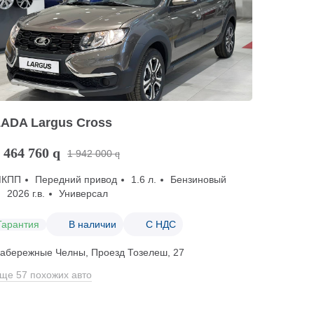
LADA Largus Cross
 464 760
q
1 942 000
q
МКПП
Передний привод
1.6 л.
Бензиновый
2026 г.в.
Универсал
Гарантия
В наличии
С НДС
абережные Челны, Проезд ​Тозелеш, 27
ще 57 похожих авто