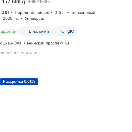
 457 600
q
1 992 000
q
МКПП
Передний привод
1.6 л.
Бензиновый
2025 г.в.
Универсал
Гарантия
В наличии
С НДС
ошкар-Ола, Ленинский проспект, 6а
ще 57 похожих авто
Рассрочка 0,01%