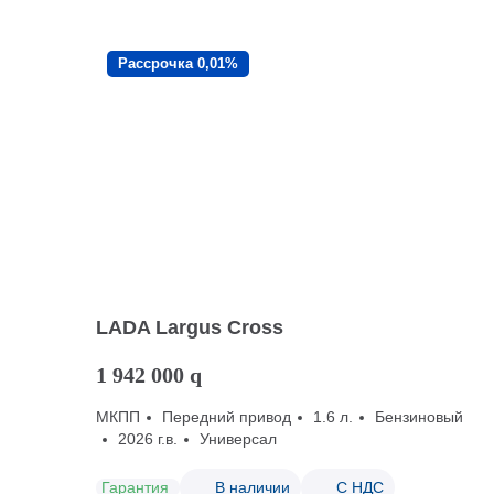
Рассрочка 0,01%
LADA Largus Cross
1 942 000
q
МКПП
Передний привод
1.6 л.
Бензиновый
2026 г.в.
Универсал
Гарантия
В наличии
С НДС