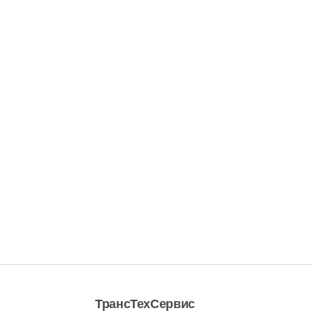
ТрансТехСервис