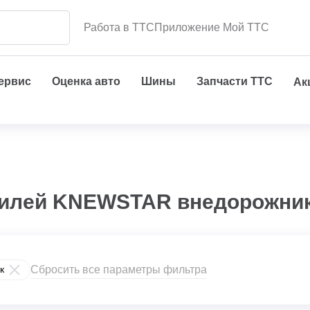
Работа в ТТС
Приложение Мой ТТС
сервис
Оценка авто
Шины
Запчасти ТТС
Ак
билей KNEWSTAR внедорожник
Сбросить все параметры фильтра
к