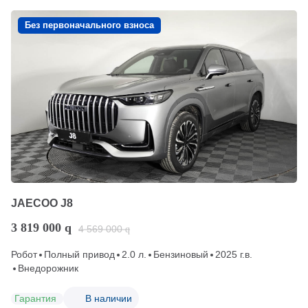
Без первоначального взноса
JAECOO J8
3 819 000
q
4 569 000
q
Робот
Полный привод
2.0 л.
Бензиновый
2025 г.в.
Внедорожник
Гарантия
В наличии