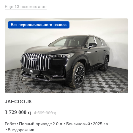
Еще 13 похожих авто
Без первоначального взноса
JAECOO J8
3 729 000
q
4 569 000
q
Робот
Полный привод
2.0 л.
Бензиновый
2025 г.в.
Внедорожник