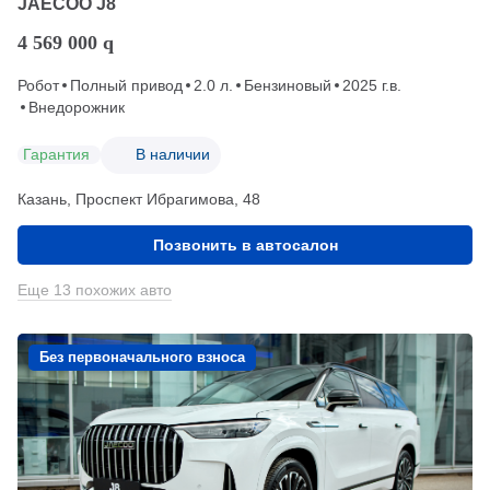
JAECOO J8
4 569 000
q
Робот
Полный привод
2.0 л.
Бензиновый
2025 г.в.
Внедорожник
Гарантия
В наличии
Казань, Проспект Ибрагимова, 48
Позвонить в автосалон
Еще 13 похожих авто
Без первоначального взноса