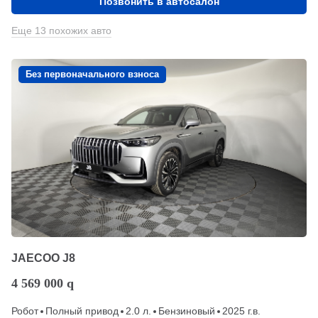
Позвонить в автосалон
Еще 13 похожих авто
Без первоначального взноса
JAECOO J8
4 569 000
q
Робот
Полный привод
2.0 л.
Бензиновый
2025 г.в.